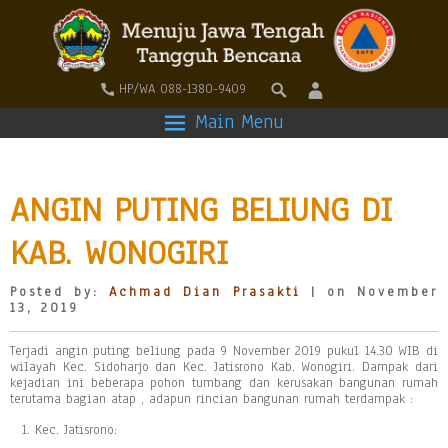
HP/WA 088-1380-9409
Main Menu
ANGIN PUTING BELIUNG DI
KAB. WONOGIRI
Posted by:
Achmad Dian Prasakti
| on November
13, 2019
Terjadi angin puting beliung pada 9 November 2019 pukul 14.30 WIB di
wilayah Kec. Sidoharjo dan Kec. Jatisrono Kab. Wonogiri. Dampak dari
kejadian ini beberapa pohon tumbang dan kerusakan bangunan rumah
terutama bagian atap , adapun rincian bangunan rumah terdampak :
Kec. Jatisrono: