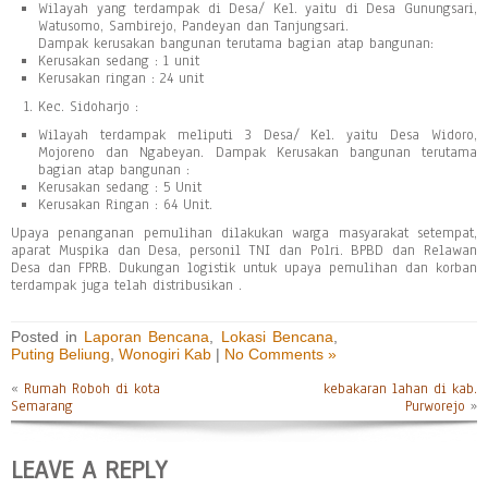
Wilayah yang terdampak di Desa/ Kel. yaitu di Desa Gunungsari,
Watusomo, Sambirejo, Pandeyan dan Tanjungsari.
Dampak kerusakan bangunan terutama bagian atap bangunan:
Kerusakan sedang : 1 unit
Kerusakan ringan : 24 unit
Kec. Sidoharjo :
Wilayah terdampak meliputi 3 Desa/ Kel. yaitu Desa Widoro,
Mojoreno dan Ngabeyan. Dampak Kerusakan bangunan terutama
bagian atap bangunan :
Kerusakan sedang : 5 Unit
Kerusakan Ringan : 64 Unit.
Upaya penanganan pemulihan dilakukan warga masyarakat setempat,
aparat Muspika dan Desa, personil TNI dan Polri. BPBD dan Relawan
Desa dan FPRB. Dukungan logistik untuk upaya pemulihan dan korban
terdampak juga telah distribusikan .
Posted in
Laporan Bencana
,
Lokasi Bencana
,
Puting Beliung
,
Wonogiri Kab
|
No Comments »
«
Rumah Roboh di kota
kebakaran lahan di kab.
Semarang
Purworejo
»
LEAVE A REPLY