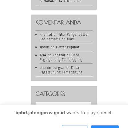
SEMARANG, 14 APRIL 2026
KOMENTAR ANDA
khamid
on
fitur Pengendalian
Kas berbasis aplikasi
indah
on
Daftar Pejabat
ANA
on
Longsor di Desa
Pagergunung Temanggung
ana
on
Longsor di Desa
Pagergunung Temanggung
CATEGORIES
Categories
bpbd.jatengprov.go.id
wants to play speech