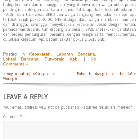
hidup kembali dan menunggu air yang dibawa oleh warga untuk proses
pendinginan dengan air. Lalu muncul titik api baru terlihat sekitar -
+500m dari titik awal BPBD dan warga langsung memadamkan api, api
terlihat sejak pukul 10.00 WIB diduga dari warga membakar sampah
dan ditinggal sehingga menyebabkan kebakaran dekat dengan rumah,
pemadaman dibantu tim droping air bersih. BPBD melakukan pendataan
dan proses pendinginan bersama dengan warga serta mendokumentasi
di lokasi kejadian. Api padam sekitar pukul ± 14.15 wib.
Posted in
Kebakaran
,
Laporan Bencana
,
Lokasi Bencana
,
Purworejo Kab.
|
No
Comments »
«
Angin puting beliung di kab.
Pohon tumbang di kab. Kendal
»
Wonogiri
LEAVE A REPLY
Your email address will not be published.
Required fields are marked
*
Comment
*