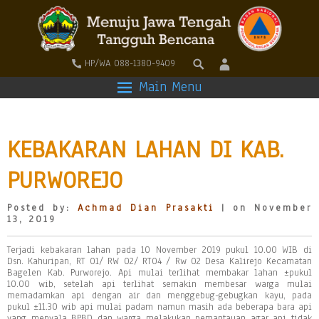
HP/WA 088-1380-9409
Main Menu
KEBAKARAN LAHAN DI KAB.
PURWOREJO
Posted by:
Achmad Dian Prasakti
| on November
13, 2019
Terjadi kebakaran lahan pada 10 November 2019 pukul 10.00 WIB di
Dsn. Kahuripan, RT 01/ RW 02/ RT04 / Rw 02 Desa Kalirejo Kecamatan
Bagelen Kab. Purworejo. Api mulai terlihat membakar lahan ±pukul
10.00 wib, setelah api terlihat semakin membesar warga mulai
memadamkan api dengan air dan menggebug-gebugkan kayu, pada
pukul ±11.30 wib api mulai padam namun masih ada beberapa bara api
yang menyala BPBD dan warga melakukan pemantauan agar api tidak