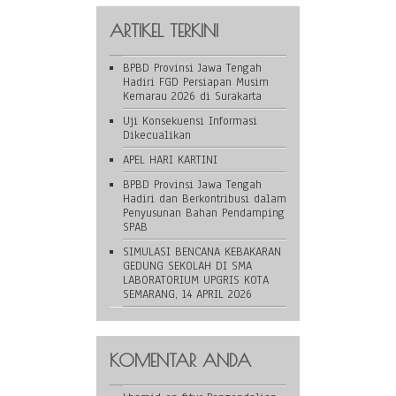
ARTIKEL TERKINI
BPBD Provinsi Jawa Tengah
Hadiri FGD Persiapan Musim
Kemarau 2026 di Surakarta
Uji Konsekuensi Informasi
Dikecualikan
APEL HARI KARTINI
BPBD Provinsi Jawa Tengah
Hadiri dan Berkontribusi dalam
Penyusunan Bahan Pendamping
SPAB
SIMULASI BENCANA KEBAKARAN
GEDUNG SEKOLAH DI SMA
LABORATORIUM UPGRIS KOTA
SEMARANG, 14 APRIL 2026
KOMENTAR ANDA