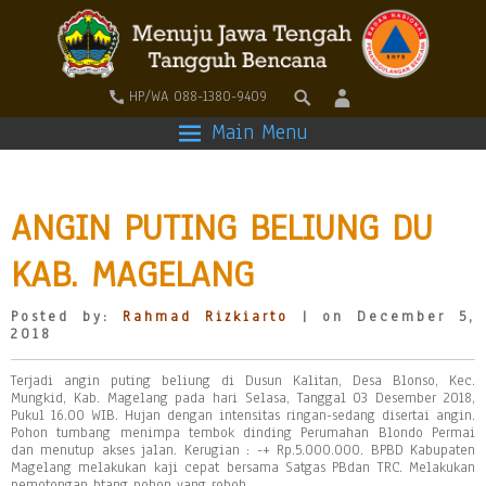
HP/WA 088-1380-9409
Main Menu
ANGIN PUTING BELIUNG DU
KAB. MAGELANG
Posted by:
Rahmad Rizkiarto
| on December 5,
2018
Terjadi angin puting beliung di Dusun Kalitan, Desa Blonso, Kec.
Mungkid, Kab. Magelang pada hari Selasa, Tanggal 03 Desember 2018,
Pukul 16.00 WIB. Hujan dengan intensitas ringan-sedang disertai angin.
Pohon tumbang menimpa tembok dinding Perumahan Blondo Permai
dan menutup akses jalan. Kerugian : -+ Rp.5.000.000. BPBD Kabupaten
Magelang melakukan kaji cepat bersama Satgas PBdan TRC. Melakukan
pemotongan btang pohon yang roboh.