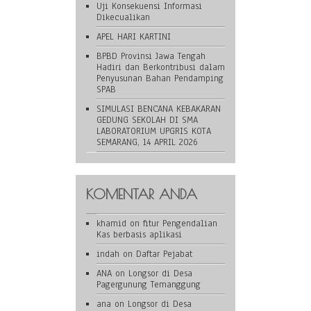
Uji Konsekuensi Informasi
Dikecualikan
APEL HARI KARTINI
BPBD Provinsi Jawa Tengah
Hadiri dan Berkontribusi dalam
Penyusunan Bahan Pendamping
SPAB
SIMULASI BENCANA KEBAKARAN
GEDUNG SEKOLAH DI SMA
LABORATORIUM UPGRIS KOTA
SEMARANG, 14 APRIL 2026
KOMENTAR ANDA
khamid
on
fitur Pengendalian
Kas berbasis aplikasi
indah
on
Daftar Pejabat
ANA
on
Longsor di Desa
Pagergunung Temanggung
ana
on
Longsor di Desa