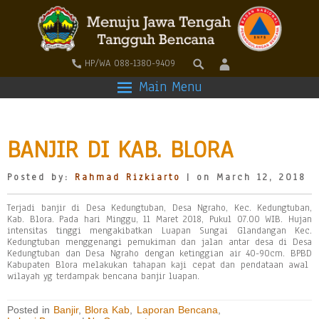
HP/WA 088-1380-9409
Main Menu
BANJIR DI KAB. BLORA
Posted by:
Rahmad Rizkiarto
| on March 12, 2018
Terjadi banjir di Desa Kedungtuban, Desa Ngraho, Kec. Kedungtuban,
Kab. Blora. Pada hari Minggu, 11 Maret 2018, Pukul 07.00 WIB. Hujan
intensitas tinggi mengakibatkan Luapan Sungai Glandangan Kec.
Kedungtuban menggenangi pemukiman dan jalan antar desa di Desa
Kedungtuban dan Desa Ngraho dengan ketinggian air 40-90cm. BPBD
Kabupaten Blora melakukan tahapan kaji cepat dan pendataan awal
wilayah yg terdampak bencana banjir luapan.
Posted in
Banjir
,
Blora Kab
,
Laporan Bencana
,