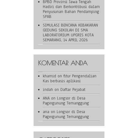
BPBD Provinsi Jawa Tengah
Hadiri dan Berkontribusi dalam
Penyusunan Bahan Pendamping
SPAB
SIMULASI BENCANA KEBAKARAN
GEDUNG SEKOLAH DI SMA
LABORATORIUM UPGRIS KOTA
SEMARANG, 14 APRIL 2026
KOMENTAR ANDA
khamid
on
fitur Pengendalian
Kas berbasis aplikasi
indah
on
Daftar Pejabat
ANA
on
Longsor di Desa
Pagergunung Temanggung
ana
on
Longsor di Desa
Pagergunung Temanggung