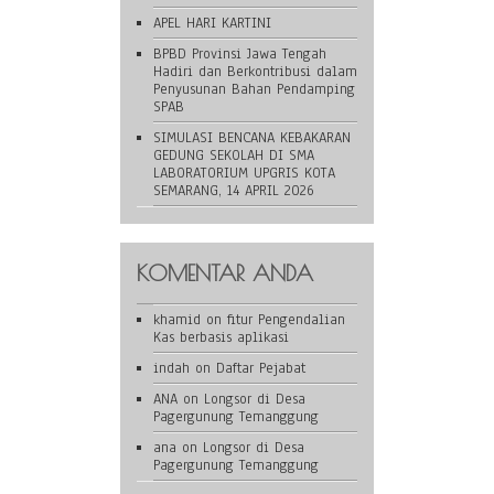
APEL HARI KARTINI
BPBD Provinsi Jawa Tengah
Hadiri dan Berkontribusi dalam
Penyusunan Bahan Pendamping
SPAB
SIMULASI BENCANA KEBAKARAN
GEDUNG SEKOLAH DI SMA
LABORATORIUM UPGRIS KOTA
SEMARANG, 14 APRIL 2026
KOMENTAR ANDA
khamid
on
fitur Pengendalian
Kas berbasis aplikasi
indah
on
Daftar Pejabat
ANA
on
Longsor di Desa
Pagergunung Temanggung
ana
on
Longsor di Desa
Pagergunung Temanggung