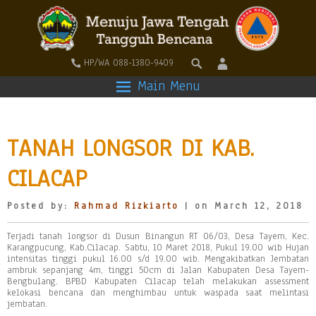
HP/WA 088-1380-9409
Main Menu
TANAH LONGSOR DI KAB.
CILACAP
Posted by:
Rahmad Rizkiarto
| on March 12, 2018
Terjadi tanah longsor di Dusun Binangun RT 06/03, Desa Tayem, Kec.
Karangpucung, Kab.Cilacap. Sabtu, 10 Maret 2018, Pukul 19.00 wib Hujan
intensitas tinggi pukul 16.00 s/d 19.00 wib. Mengakibatkan Jembatan
ambruk sepanjang 4m, tinggi 50cm di Jalan Kabupaten Desa Tayem-
Bengbulang. BPBD Kabupaten Cilacap telah melakukan assessment
kelokasi bencana dan menghimbau untuk waspada saat melintasi
jembatan.