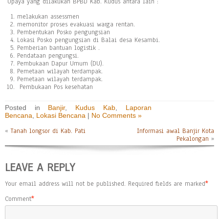
Upaya yang dilakukan BPBD Kab. Kudus antara lain :
melakukan assessmen
memonitor proses evakuasi warga rentan.
Pembentukan Posko pengungsian
Lokasi Posko pengungsian di Balai desa Kesambi.
Pemberian bantuan logistik .
Pendataan pengungsi.
Pembukaan Dapur Umum (DU).
Pemetaan wilayah terdampak.
Pemetaan wilayah terdampak.
Pembukaan Pos kesehatan
Posted in
Banjir
,
Kudus Kab
,
Laporan
Bencana
,
Lokasi Bencana
|
No Comments »
«
Tanah longsor di Kab. Pati
Informasi awal Banjir Kota
Pekalongan
»
LEAVE A REPLY
Your email address will not be published.
Required fields are marked
*
Comment
*