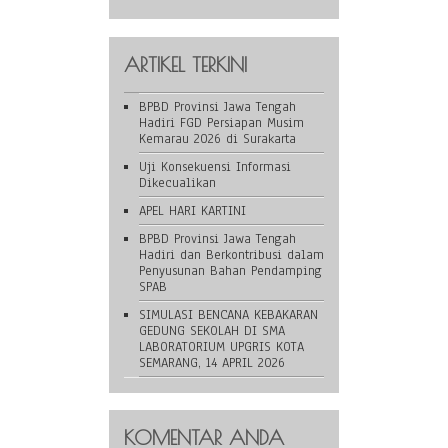
ARTIKEL TERKINI
BPBD Provinsi Jawa Tengah
Hadiri FGD Persiapan Musim
Kemarau 2026 di Surakarta
Uji Konsekuensi Informasi
Dikecualikan
APEL HARI KARTINI
BPBD Provinsi Jawa Tengah
Hadiri dan Berkontribusi dalam
Penyusunan Bahan Pendamping
SPAB
SIMULASI BENCANA KEBAKARAN
GEDUNG SEKOLAH DI SMA
LABORATORIUM UPGRIS KOTA
SEMARANG, 14 APRIL 2026
KOMENTAR ANDA