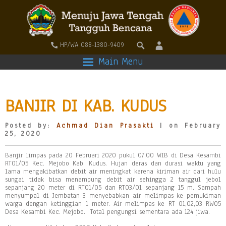
HP/WA 088-1380-9409
Main Menu
BANJIR DI KAB. KUDUS
Posted by:
Achmad Dian Prasakti
| on February
25, 2020
Banjir limpas pada 20 Februari 2020 pukul 07.00 WIB di Desa Kesambi
RT01/05 Kec. Mejobo Kab. Kudus. Hujan deras dan durasi waktu yang
lama mengakibatkan debit air meningkat karena kiriman air dari hulu
sungai tidak bisa menampung debit air sehingga 2 tanggul jebol
sepanjang 20 meter di RT01/05 dan RT03/01 sepanjang 15 m. Sampah
menyumpal di Jembatan 3 menyebabkan air melimpas ke pemukiman
warga dengan ketinggian 1 meter. Air melimpas ke RT 01,02,03 RW05
Desa Kesambi Kec. Mejobo. Total pengungsi sementara ada 124 jiwa.