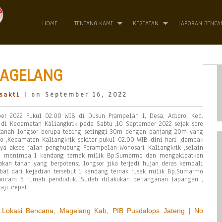
HOME
TENTANG KAMI
KEGIATAN
LAPORAN BENCA
MAGELANG
sakti
| on September 16, 2022
ber 2022 Pukul 02.00 WIB di Dusun Prampelan I, Desa, Adipro, Kec.
s di Kecamatan Kaliangkrik pada Sabtu ,10 September 2022 sejak sore
anah longsor berupa tebing setinggi 30m dengan panjang 20m yang
o ,Kecamatan Kaliangkrik sekitar pukul 02.00 WIB dini hari ,dampak
 nya akses jalan penghubung Perampelan-Wonosari Kaliangkrik ,selain
ga menimpa 1 kandang ternak milik Bp.Sumarmo dan mengakibatkan
akan tanah yang berpotensi longsor jika terjadi hujan deras kembali
t dari kejadian tersebut 1 kandang ternak rusak milik Bp.Sumarmo
gancam 5 rumah penduduk. Sudah dilakukan penanganan lapangan ,
aji cepat.
,
Lokasi Bencana
,
Magelang Kab
,
PIB Pusdalops Jateng
|
No