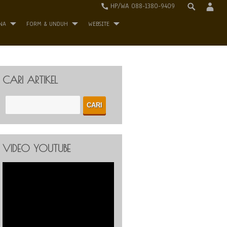
HP/WA 088-1380-9409
NA
FORM & UNDUH
WEBSITE
CARI ARTIKEL
VIDEO YOUTUBE