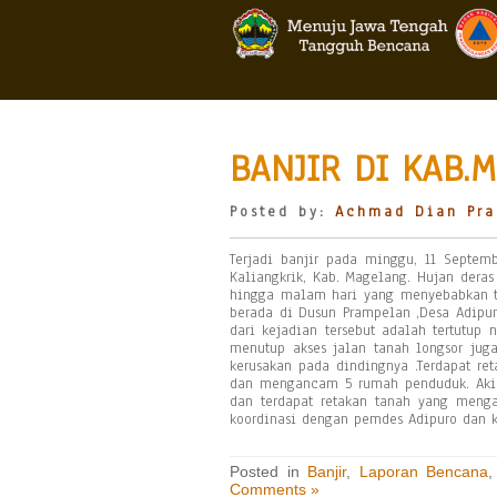
BANJIR DI KAB.
Posted by:
Achmad Dian Pra
Terjadi banjir pada minggu, 11 Septem
Kaliangkrik, Kab. Magelang. Hujan dera
hingga malam hari yang menyebabkan t
berada di Dusun Prampelan ,Desa Adipur
dari kejadian tersebut adalah tertutup
menutup akses jalan tanah longsor ju
kerusakan pada dindingnya .Terdapat ret
dan mengancam 5 rumah penduduk. Akiba
dan terdapat retakan tanah yang men
koordinasi dengan pemdes Adipuro dan k
Posted in
Banjir
,
Laporan Bencana
Comments »