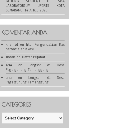
GEDUNG SEKOLAH DI SMA
LABORATORIUM UPGRIS KOTA
SEMARANG, 14 APRIL 2026
KOMENTAR ANDA
khamid
on
fitur Pengendalian Kas
berbasis aplikasi
indah
on
Daftar Pejabat
ANA
on
Longsor di Desa
Pagergunung Temanggung
ana
on
Longsor di Desa
Pagergunung Temanggung
CATEGORIES
Categories