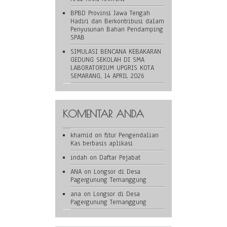
BPBD Provinsi Jawa Tengah
Hadiri dan Berkontribusi dalam
Penyusunan Bahan Pendamping
SPAB
SIMULASI BENCANA KEBAKARAN
GEDUNG SEKOLAH DI SMA
LABORATORIUM UPGRIS KOTA
SEMARANG, 14 APRIL 2026
KOMENTAR ANDA
khamid
on
fitur Pengendalian
Kas berbasis aplikasi
indah
on
Daftar Pejabat
ANA
on
Longsor di Desa
Pagergunung Temanggung
ana
on
Longsor di Desa
Pagergunung Temanggung