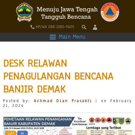
HP/WA 088-1380-9409
Main Menu
DESK RELAWAN
PENAGULANGAN BENCANA
BANJIR DEMAK
Posted by:
Achmad Dian Prasakti
| on February
21, 2024