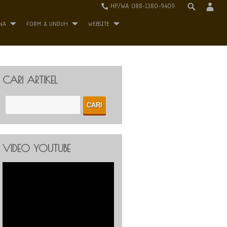
HP/WA 088-1380-9409
NA
FORM & UNDUH
WEBSITE
CARI ARTIKEL
VIDEO YOUTUBE