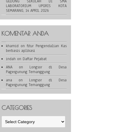
GEDUNG SEKOLAH DI SMA
LABORATORIUM UPGRIS KOTA
SEMARANG, 14 APRIL 2026
KOMENTAR ANDA
khamid
on
fitur Pengendalian Kas
berbasis aplikasi
indah
on
Daftar Pejabat
ANA
on
Longsor di Desa
Pagergunung Temanggung
ana
on
Longsor di Desa
Pagergunung Temanggung
CATEGORIES
Categories