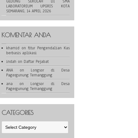
GEDUNG SEKOLAH DI SMA
LABORATORIUM UPGRIS KOTA
SEMARANG, 14 APRIL 2026
KOMENTAR ANDA
khamid
on
fitur Pengendalian Kas
berbasis aplikasi
indah
on
Daftar Pejabat
ANA
on
Longsor di Desa
Pagergunung Temanggung
ana
on
Longsor di Desa
Pagergunung Temanggung
CATEGORIES
Categories