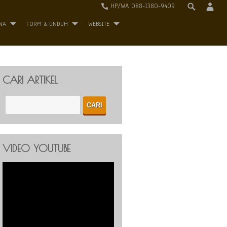
HP/WA 088-1380-9409
NA
FORM & UNDUH
WEBSITE
CARI ARTIKEL
VIDEO YOUTUBE