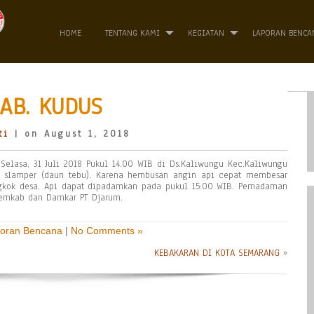
HOME
TENTANG KAMI
KEGIATAN
LAPORAN BENCA
AB. KUDUS
ti
| on August 1, 2018
 Selasa, 31 Juli 2018 Pukul 14.00 WIB di Ds.Kaliwungu Kec.Kaliwungu
n slamper (daun tebu). Karena hembusan angin api cepat membesar
gkok desa. Api dapat dipadamkan pada pukul 15:00 WIB. Pemadaman
emkab dan Damkar PT Djarum.
oran Bencana
|
No Comments »
KEBAKARAN DI KOTA SEMARANG
»