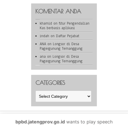
KOMENTAR ANDA
khamid
on
fitur Pengendalian
Kas berbasis aplikasi
indah
on
Daftar Pejabat
ANA
on
Longsor di Desa
Pagergunung Temanggung
ana
on
Longsor di Desa
Pagergunung Temanggung
CATEGORIES
Categories
BPBD Provinsi Jawa Tengah is proudly powered by
WordPress
bpbd.jatengprov.go.id
wants to play speech