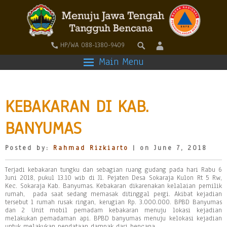
HP/WA 088-1380-9409
Main Menu
KEBAKARAN DI KAB.
BANYUMAS
Posted by:
Rahmad Rizkiarto
| on June 7, 2018
Terjadi kebakaran tungku dan sebagian ruang gudang pada hari Rabu 6
Juni 2018, pukul 13.10 wib di Jl. Pejaten Desa Sokaraja Kulon Rt 5 Rw,
Kec. Sokaraja Kab. Banyumas. Kebakaran dikarenakan kelalaian pemilik
rumah, pada saat sedang memasak ditinggal pergi. Akibat kejadian
tersebut 1 rumah rusak ringan, kerugian Rp. 3.000.000. BPBD Banyumas
dan 2 Unit mobil pemadam kebakaran menuju lokasi kejadian
melakukan pemadaman api. BPBD banyumas menuju kelokasi kejadian
untuk melakukan pendataan dampak dari bencana.