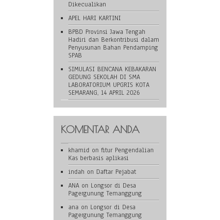
Dikecualikan
APEL HARI KARTINI
BPBD Provinsi Jawa Tengah
Hadiri dan Berkontribusi dalam
Penyusunan Bahan Pendamping
SPAB
SIMULASI BENCANA KEBAKARAN
GEDUNG SEKOLAH DI SMA
LABORATORIUM UPGRIS KOTA
SEMARANG, 14 APRIL 2026
KOMENTAR ANDA
khamid
on
fitur Pengendalian
Kas berbasis aplikasi
indah
on
Daftar Pejabat
ANA
on
Longsor di Desa
Pagergunung Temanggung
ana
on
Longsor di Desa
Pagergunung Temanggung