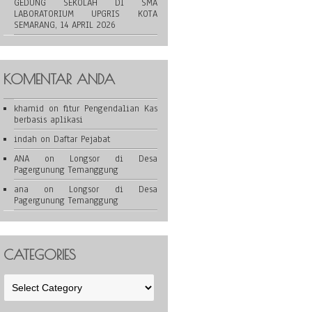
GEDUNG SEKOLAH DI SMA
LABORATORIUM UPGRIS KOTA
SEMARANG, 14 APRIL 2026
KOMENTAR ANDA
khamid
on
fitur Pengendalian Kas
berbasis aplikasi
indah
on
Daftar Pejabat
ANA
on
Longsor di Desa
Pagergunung Temanggung
ana
on
Longsor di Desa
Pagergunung Temanggung
CATEGORIES
Categories