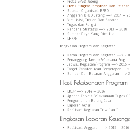
Profil BPBD Jateng
Profil Singkat Pimpinan Dan Pejabat
Struktur Organisasi BPBD
Anggaran BPBD Jateng —> 2014 – 20
Visi, Misi, Tujuan Dan Sasaran
Tugas dan Fungsi
Rencana Strategis —> 2013 – 2018
Sumber Daya Yang Dimiliki
LHKPN
Ringkasan Program dan Kegiatan
Nama Program dan Kegiatan —> 201
Penanggung Jawab/Pelaksana Progra
Jadwal Kegiatan/Program —> 2016 –
Target Capaian Atau Penyerapan —>
Sumber Dan Besaran Anggaran —> 2
Hasil Pelaksanaan Program
LKIJP —> 2014 – 2016
Agenda Terkait Pelaksanaan Tugas O
Pengumuman Barang Jasa
Laporan Akhir
Realisasi Kegiatan Triwulan I
Ringkasan Laporan Keuang
Realisasi Anggaran —> 2015 – 2016