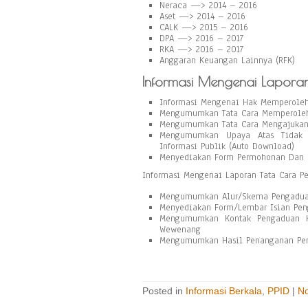
Neraca —> 2014 – 2016
Aset —> 2014 – 2016
CALK —> 2015 – 2016
DPA —> 2016 – 2017
RKA —> 2016 – 2017
Anggaran Keuangan Lainnya (RFK)
Informasi Mengenai Laporan
Informasi Mengenai Hak Memperoleh
Mengumumkan Tata Cara Memperoleh
Mengumumkan Tata Cara Mengajukan 
Mengumumkan Upaya Atas Tidak D
Informasi Publik (Auto Download)
Menyediakan Form Permohonan Dan 
Informasi Mengenai Laporan Tata Cara 
Mengumumkan Alur/Skema Pengaduan
Menyediakan Form/Lembar Isian Pe
Mengumumkan Kontak Pengaduan K
Wewenang
Mengumumkan Hasil Penanganan Pe
Posted in
Informasi Berkala
,
PPID
|
N