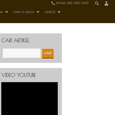
HP/WA 088-1380-9409
NA
FORM & UNDUH
WEBSITE
CARI ARTIKEL
VIDEO YOUTUBE