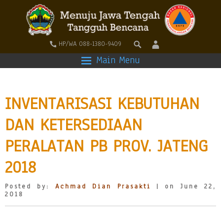
HP/WA 088-1380-9409
Main Menu
INVENTARISASI KEBUTUHAN
DAN KETERSEDIAAN
PERALATAN PB PROV. JATENG
2018
Posted by:
Achmad Dian Prasakti
| on June 22,
2018