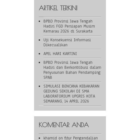
ARTIKEL TERKINI
BPBD Provinsi Jawa Tengah
Hadiri FGD Persiapan Musim
Kemarau 2026 di Surakarta
Uji Konsekuensi Informasi
Dikecualikan
APEL HARI KARTINI
BPBD Provinsi Jawa Tengah
Hadiri dan Berkontribusi dalam
Penyusunan Bahan Pendamping
SPAB
SIMULASI BENCANA KEBAKARAN
GEDUNG SEKOLAH DI SMA
LABORATORIUM UPGRIS KOTA
SEMARANG, 14 APRIL 2026
KOMENTAR ANDA
khamid
on
fitur Pengendalian