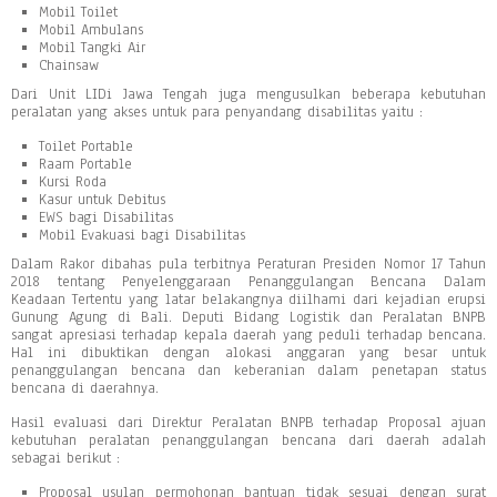
Mobil Toilet
Mobil Ambulans
Mobil Tangki Air
Chainsaw
Dari Unit LIDi Jawa Tengah juga mengusulkan beberapa kebutuhan
peralatan yang akses untuk para penyandang disabilitas yaitu :
Toilet Portable
Raam Portable
Kursi Roda
Kasur untuk Debitus
EWS bagi Disabilitas
Mobil Evakuasi bagi Disabilitas
Dalam Rakor dibahas pula terbitnya Peraturan Presiden Nomor 17 Tahun
2018 tentang Penyelenggaraan Penanggulangan Bencana Dalam
Keadaan Tertentu yang latar belakangnya diilhami dari kejadian erupsi
Gunung Agung di Bali. Deputi Bidang Logistik dan Peralatan BNPB
sangat apresiasi terhadap kepala daerah yang peduli terhadap bencana.
Hal ini dibuktikan dengan alokasi anggaran yang besar untuk
penanggulangan bencana dan keberanian dalam penetapan status
bencana di daerahnya.
Hasil evaluasi dari Direktur Peralatan BNPB terhadap Proposal ajuan
kebutuhan peralatan penanggulangan bencana dari daerah adalah
sebagai berikut :
Proposal usulan permohonan bantuan tidak sesuai dengan surat