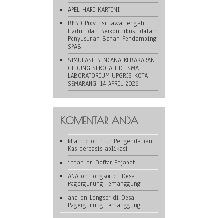
APEL HARI KARTINI
BPBD Provinsi Jawa Tengah
Hadiri dan Berkontribusi dalam
Penyusunan Bahan Pendamping
SPAB
SIMULASI BENCANA KEBAKARAN
GEDUNG SEKOLAH DI SMA
LABORATORIUM UPGRIS KOTA
SEMARANG, 14 APRIL 2026
KOMENTAR ANDA
khamid
on
fitur Pengendalian
Kas berbasis aplikasi
indah
on
Daftar Pejabat
ANA
on
Longsor di Desa
Pagergunung Temanggung
ana
on
Longsor di Desa
Pagergunung Temanggung