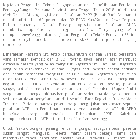
Kegiatan Pengenalan Teknis Pengoperasian dan Pemeliharaan Peralatan
Penanggulangan Bencana Provinsi Jawa Tengah Tahun 2018 ini dibuka
oleh Deputi Bidang Logistik dan Peralatan BNPB (Bapak Rudi Padmanto)
dan dihadiri oleh 60 peserta dari 32 BPBD Kab/Kota di Jawa Tengah.
Dalam arahannya, Deputi Bidang Logistik dan Peralatan BNPB
memberikan apresiasi yang tinggi untuk Jawa Tengah yang telah
mampu menyelenggarakan kegiatan Pengenalan Teknis Peralatan PB ini
dengan sangat baik bahkan melebihi BNPB dalam jenis alat yang
dipraktekkan.
Diharapkan kegiatan ini tetap berkelanjutan dengan variasi peralatan
yang semakin komplit dan BPBD Provinsi Jawa Tengah agar membuat
database peserta yang telah mengikuti kegiatan ini. Dari Hasil Kegiatan
yang telah dilaksanakan selama 3 (tiga) hari, peserta sangat antusias
dan penuh semangat mengikuti seluruh jadwal kegiatan yang telah
ditentukan karena hampir 60 % peserta baru pertama kali mengikuti
kegiatan ini. Untuk Pengenalan dan Praktek Water Rescue, peserta
sangay antusias mengikuti setiap arahan dari Instruktur (Bapak Rudi)
yang mampu mengkombinasikan peralatan sederhana dan yang modern
serta dasar-dasar penyelamatan diri sendiri. Pada Kegiatan Praktek Water
Treatment Portable, banyak peserta yang mengajukan pertanyaan seputar
peralatan WTP dan Pemeliharaannya karena banyak alat WTP di BPBD
Kab/Kota jarang dioperasikan. Diharapkan BPBD Kab/Kota
mempraktekkan alat WTP minimal sekali dalam seminggu.
Untuk Praktek Bongkar pasang Tenda Pengungsi, sebagian besar peserta
sudah sangat menguasi. Peserta mahir dalam bekerja sama dan
mendirikan tenda pengungsi dengan waktu rata-rata 25 menit. Dari