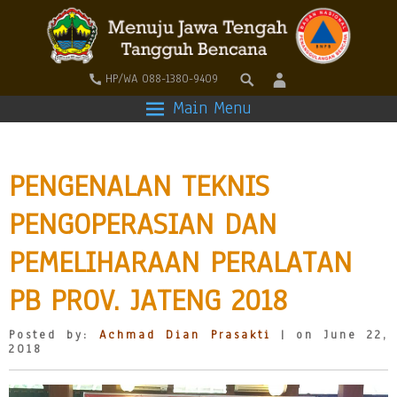
HP/WA 088-1380-9409
Main Menu
PENGENALAN TEKNIS
PENGOPERASIAN DAN
PEMELIHARAAN PERALATAN
PB PROV. JATENG 2018
Posted by:
Achmad Dian Prasakti
| on June 22,
2018