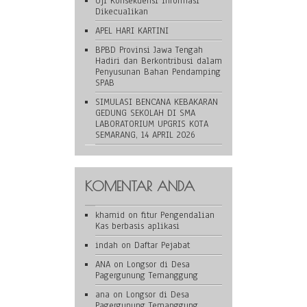
Uji Konsekuensi Informasi
Dikecualikan
APEL HARI KARTINI
BPBD Provinsi Jawa Tengah
Hadiri dan Berkontribusi dalam
Penyusunan Bahan Pendamping
SPAB
SIMULASI BENCANA KEBAKARAN
GEDUNG SEKOLAH DI SMA
LABORATORIUM UPGRIS KOTA
SEMARANG, 14 APRIL 2026
KOMENTAR ANDA
khamid
on
fitur Pengendalian
Kas berbasis aplikasi
indah
on
Daftar Pejabat
ANA
on
Longsor di Desa
Pagergunung Temanggung
ana
on
Longsor di Desa
Pagergunung Temanggung