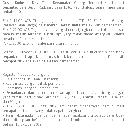
Dusun Kudusan, Desa Tirto, Kecamatan Grabag. Terdapat 4 titik api
terpantau dari Dusun Kudusan, Desa Tirto, Kec. Grabag. Luasan area yang
terbakar 10 Ha.
Pukul 16.00 WIB Tim gabungan (Perhutani, TNI, POLRI, Camat Grabag,
Relawan, dan Warga) naik menuju lokasi untuk melakukan pemadaman.
Pukul 22.00 WIB Tiga titik api yang dapat dijangkau dapat dipadamkan
namun masih terdapat 1 titik api yang tidak dapat dijangkau karena
berada di lereng yang terjal.
Pukul 23.30 WIB Tim gabungan ditarik mundur
Selasa 15 Oktober 2019 Pukul 01.00 WIB dari Dusun Kudusan sudah tidak
terpantau titik api. Namun masih dilakukan pemantauan apabila masih
terdapat titik api akan dilakukan pemadaman.
.
Kegiatan/ Upaya Penanganan
• Kaji cepat BPBD Kab. Magelang
• Koordinasi dengan pihak perhutani
• Koordinasi dengan Pemdes Tirto
• Pemadaman dan pembuatan sekat api dilakukan oleh tim gabungan
yang terdiri dari pihak Perhutani, TNI, POLRI, Camat Grabag, Relawan,
dan Warga
• Pukul 22.00 WIB Tiga titik api dapat dipadamkan namun masi
terdapat 1 titik api yang tidak dapat dijangkau.
• Masih dilanjutkan dengan pemantauan apabila 1 titik api yang tidak
dapat dijangkau belum padam akan dilakukan pemadaman pada hari
Selasa, 15 Oktober 2019.