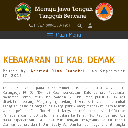
HP/WA 088-1380-9409
Main Menu
KEBAKARAN DI KAB. DEMAK
Posted by:
Achmad Dian Prasakti
| on September
17, 2019
Terjadi Kebakaran pada 17 September 2019 pukul 00.00 WIB di Ds.
Karangrejo Rt. 01 /Rw. 02 Kec. Wonosalam Kab. Demak. Kebakaran
menimpa Pabirk milik Bp. Sobirin 58 Thn. Pada pukul 00.06 Api
diketahui seorang Warga yang sedang lewat, Api sudah merambat
sebagian besar di bagian belakang pabrik yang mendekati pemukiman
warga. pelapor Ibu Eko Miranti langsung melaporkan via telfon ke
Pemadam dan BPBD lalu meneruskan ke Pihak PMI Kab. Demak. Api
dapat dipadamkan pukul 07.00 WIB. Dengan mengerahkan 2 Unit mobil
Damkar Demak dan 1 Unit Suply Air Damkar dan juga 1 Unit Tangki