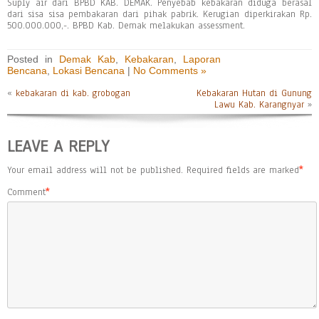
Suply air dari BPBD KAB. DEMAK. Penyebab kebakaran diduga berasal
dari sisa sisa pembakaran dari pihak pabrik. Kerugian diperkirakan Rp.
500.000.000,-. BPBD Kab. Demak melakukan assessment.
Posted in
Demak Kab
,
Kebakaran
,
Laporan
Bencana
,
Lokasi Bencana
|
No Comments »
«
kebakaran di kab. grobogan
Kebakaran Hutan di Gunung
Lawu Kab. Karangnyar
»
LEAVE A REPLY
Your email address will not be published.
Required fields are marked
*
Comment
*