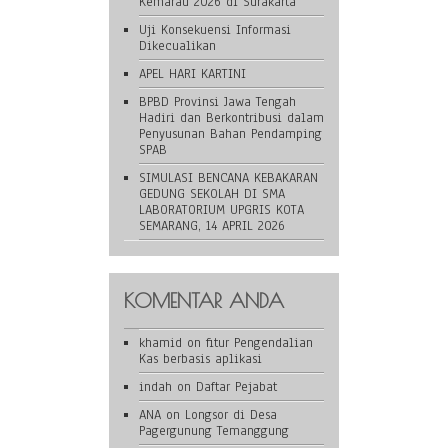
Kemarau 2026 di Surakarta
Uji Konsekuensi Informasi
Dikecualikan
APEL HARI KARTINI
BPBD Provinsi Jawa Tengah
Hadiri dan Berkontribusi dalam
Penyusunan Bahan Pendamping
SPAB
SIMULASI BENCANA KEBAKARAN
GEDUNG SEKOLAH DI SMA
LABORATORIUM UPGRIS KOTA
SEMARANG, 14 APRIL 2026
KOMENTAR ANDA
khamid
on
fitur Pengendalian
Kas berbasis aplikasi
indah
on
Daftar Pejabat
ANA
on
Longsor di Desa
Pagergunung Temanggung