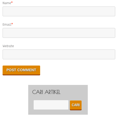
Name
*
Email
*
Website
CARI ARTIKEL