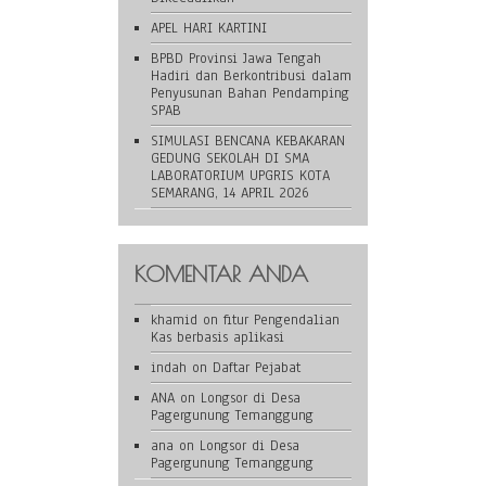
APEL HARI KARTINI
BPBD Provinsi Jawa Tengah
Hadiri dan Berkontribusi dalam
Penyusunan Bahan Pendamping
SPAB
SIMULASI BENCANA KEBAKARAN
GEDUNG SEKOLAH DI SMA
LABORATORIUM UPGRIS KOTA
SEMARANG, 14 APRIL 2026
KOMENTAR ANDA
khamid
on
fitur Pengendalian
Kas berbasis aplikasi
indah
on
Daftar Pejabat
ANA
on
Longsor di Desa
Pagergunung Temanggung
ana
on
Longsor di Desa
Pagergunung Temanggung