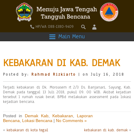
HP/WA 088-1380-9409
Main Menu
KEBAKARAN DI KAB. DEMAK
Posted by:
Rahmad Rizkiarto
| on July 16, 2018
Terjadi kebakaran di Dk. Moroasem rt 2/3 Ds. Banjarsari, Sayung, Kab.
Demak pada tanggal 13 Juli 2018, pukul 09. 00 WIB. Akibat kejadian
tersebut 1 rumah rusak berat. BPBd melakukan assessment pada lokasi
kejadian bencana.
Posted in
Demak Kab
,
Kebakaran
,
Laporan
Bencana
,
Lokasi Bencana
|
No Comments »
«
kebakaran di kota tegal
kebakaran di kab. demak
»