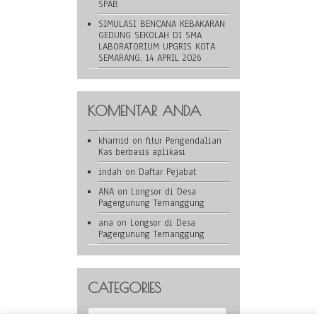
SPAB
SIMULASI BENCANA KEBAKARAN
GEDUNG SEKOLAH DI SMA
LABORATORIUM UPGRIS KOTA
SEMARANG, 14 APRIL 2026
KOMENTAR ANDA
khamid
on
fitur Pengendalian
Kas berbasis aplikasi
indah
on
Daftar Pejabat
ANA
on
Longsor di Desa
Pagergunung Temanggung
ana
on
Longsor di Desa
Pagergunung Temanggung
CATEGORIES
Categories