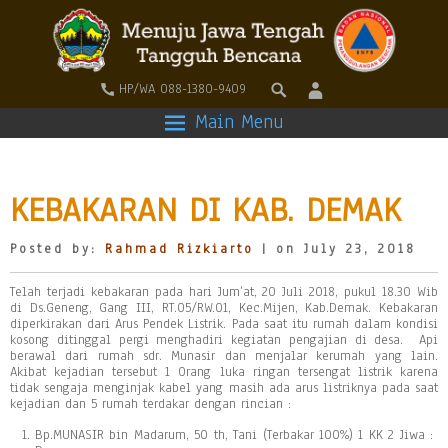
HP/WA 088-1380-9409
Main Menu
KEBAKARAN DI KAB. DEMAK
Posted by:
Rahmad Rizkiarto
| on July 23, 2018
Telah terjadi kebakaran pada hari Jum’at, 20 Juli 2018, pukul 18.30 Wib
di Ds.Geneng, Gang III, RT.05/RW.01, Kec.Mijen, Kab.Demak. Kebakaran
diperkirakan dari Arus Pendek Listrik. Pada saat itu rumah dalam kondisi
kosong ditinggal pergi menghadiri kegiatan pengajian di desa. Api
berawal dari rumah sdr. Munasir dan menjalar kerumah yang lain.
Akibat kejadian tersebut 1 Orang luka ringan tersengat listrik karena
tidak sengaja menginjak kabel yang masih ada arus listriknya pada saat
kejadian dan 5 rumah terdakar dengan rincian :
Bp.MUNASIR bin Madarum, 50 th, Tani (Terbakar 100%) 1 KK 2 Jiwa :