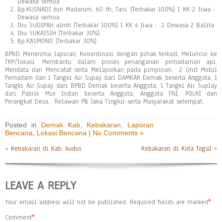
Dewasa semua
Bp.KUSNADI bin Madarum, 60 th, Tani (Terbakar 100%) 1 KK 2 Jiwa :
Dewasa semua
Ibu SUDIPAH almh (Terbakar 100%) 1 KK 4 Jiwa : 2 Dewasa 2 Balita
Ibu SUKAISIH (Terbakar 30%)
Bp.KASMONO (Terbakar 30%)
BPBD Menerima laporan, Kooordinasi dengan pihak terkait, Meluncur ke
TKP/lokasi, Membantu dalam proses penanganan pemadaman api,
Mendata dan Mencatat serta Melaporkan pada pimpinan. 2 Unit Mobil
Pemadam dan 1 Tangki Air Supay dari DAMKAR Demak beserta Anggota, 1
Tangki Air Supay dari BPBD Demak beserta Anggota, 1 Tangki Air Suplay
dari Pabrik Mie Instan beserta Anggota, Anggota TNI, POLRI dan
Perangkat Desa, Relawan PB Jaka Tingkir serta Masyarakat setempat.
Posted in
Demak Kab
,
Kebakaran
,
Laporan
Bencana
,
Lokasi Bencana
|
No Comments »
«
Kebakaran di Kab. kudus
Kebakaran di Kota Tegal
»
LEAVE A REPLY
Your email address will not be published.
Required fields are marked
*
Comment
*