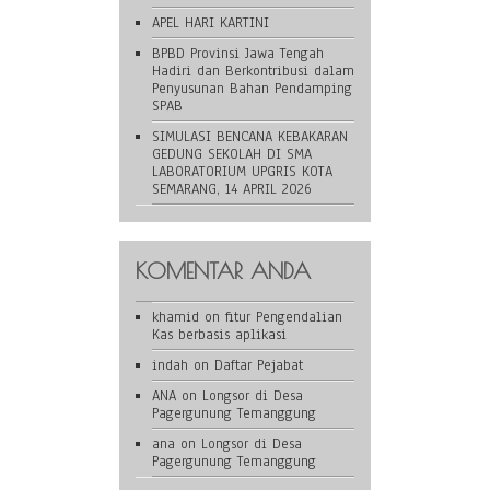
APEL HARI KARTINI
BPBD Provinsi Jawa Tengah
Hadiri dan Berkontribusi dalam
Penyusunan Bahan Pendamping
SPAB
SIMULASI BENCANA KEBAKARAN
GEDUNG SEKOLAH DI SMA
LABORATORIUM UPGRIS KOTA
SEMARANG, 14 APRIL 2026
KOMENTAR ANDA
khamid
on
fitur Pengendalian
Kas berbasis aplikasi
indah
on
Daftar Pejabat
ANA
on
Longsor di Desa
Pagergunung Temanggung
ana
on
Longsor di Desa
Pagergunung Temanggung