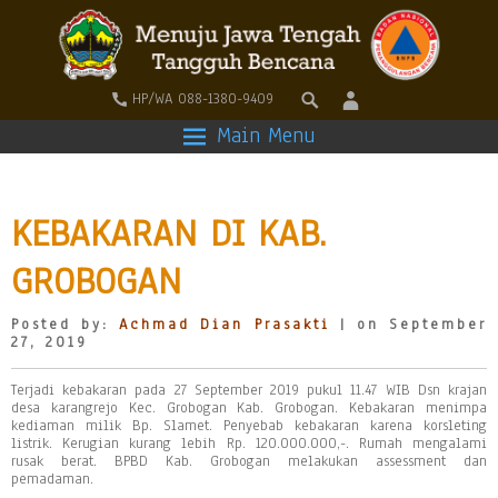
HP/WA 088-1380-9409
Main Menu
KEBAKARAN DI KAB.
GROBOGAN
Posted by:
Achmad Dian Prasakti
| on September
27, 2019
Terjadi kebakaran pada 27 September 2019 pukul 11.47 WIB Dsn krajan
desa karangrejo Kec. Grobogan Kab. Grobogan. Kebakaran menimpa
kediaman milik Bp. Slamet. Penyebab kebakaran karena korsleting
listrik. Kerugian kurang lebih Rp. 120.000.000,-. Rumah mengalami
rusak berat. BPBD Kab. Grobogan melakukan assessment dan
pemadaman.