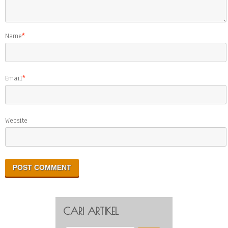
Name
*
Email
*
Website
CARI ARTIKEL