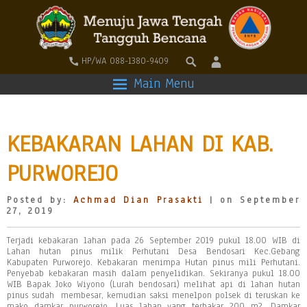
HP/WA 088-1380-9409
Main Menu
KEBAKARAN LAHAN DI KAB.
PURWOREJO
Posted by:
Achmad Dian Prasakti
| on September
27, 2019
Terjadi kebakaran lahan pada 26 September 2019 pukul 18.00 WIB di
Lahan hutan pinus milik Perhutani Desa Bendosari Kec.Gebang
Kabupaten Purworejo. Kebakaran menimpa Hutan pinus mili Perhutani.
Penyebab kebakaran masih dalam penyelidikan. Sekiranya pukul 18.00
WIB Bapak Joko Wiyono (Lurah bendosari) melihat api di lahan hutan
pinus sudah membesar, kemudian saksi menelpon polsek di teruskan ke
mako damkar purworejo. Luas lahan yang terbakar 200 m2, Damkar