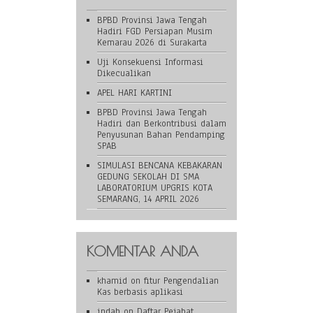
BPBD Provinsi Jawa Tengah
Hadiri FGD Persiapan Musim
Kemarau 2026 di Surakarta
Uji Konsekuensi Informasi
Dikecualikan
APEL HARI KARTINI
BPBD Provinsi Jawa Tengah
Hadiri dan Berkontribusi dalam
Penyusunan Bahan Pendamping
SPAB
SIMULASI BENCANA KEBAKARAN
GEDUNG SEKOLAH DI SMA
LABORATORIUM UPGRIS KOTA
SEMARANG, 14 APRIL 2026
KOMENTAR ANDA
khamid
on
fitur Pengendalian
Kas berbasis aplikasi
indah
on
Daftar Pejabat