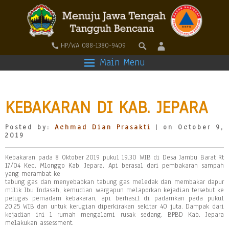
HP/WA 088-1380-9409
Main Menu
KEBAKARAN DI KAB. JEPARA
Posted by:
Achmad Dian Prasakti
| on October 9,
2019
Kebakaran pada 8 Oktober 2019 pukul 19.30 WIB di Desa Jambu Barat Rt
17/04 Kec. Mlonggo Kab. Jepara. Api berasal dari pembakaran sampah
yang merambat ke
tabung gas dan menyebabkan tabung gas meledak dan membakar dapur
milik Ibu Indasah, kemudian wargapun melaporkan kejadian tersebut ke
petugas pemadam kebakaran, api berhasil di padamkan pada pukul
20.25 WIB dan untuk kerugian diperkirakan sekitar 40 juta. Dampak dari
kejadian ini 1 rumah mengalami rusak sedang. BPBD Kab. Jepara
melakukan assessment.