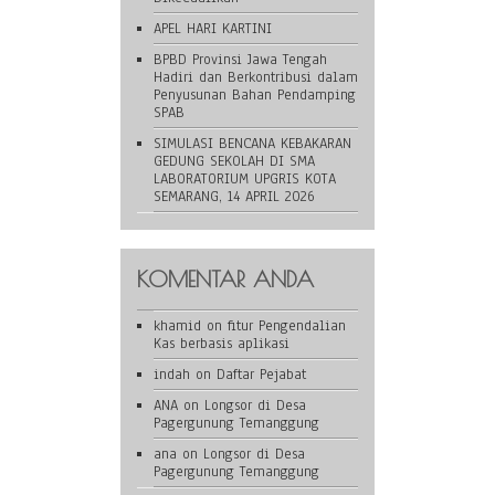
APEL HARI KARTINI
BPBD Provinsi Jawa Tengah
Hadiri dan Berkontribusi dalam
Penyusunan Bahan Pendamping
SPAB
SIMULASI BENCANA KEBAKARAN
GEDUNG SEKOLAH DI SMA
LABORATORIUM UPGRIS KOTA
SEMARANG, 14 APRIL 2026
KOMENTAR ANDA
khamid
on
fitur Pengendalian
Kas berbasis aplikasi
indah
on
Daftar Pejabat
ANA
on
Longsor di Desa
Pagergunung Temanggung
ana
on
Longsor di Desa
Pagergunung Temanggung