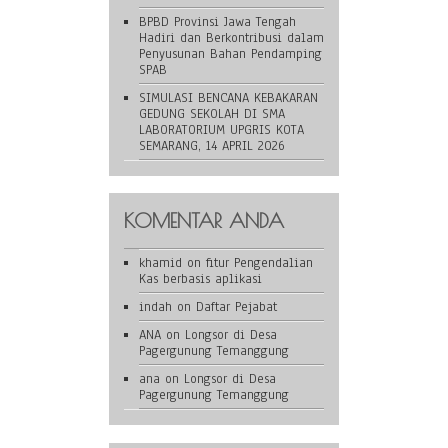
BPBD Provinsi Jawa Tengah
Hadiri dan Berkontribusi dalam
Penyusunan Bahan Pendamping
SPAB
SIMULASI BENCANA KEBAKARAN
GEDUNG SEKOLAH DI SMA
LABORATORIUM UPGRIS KOTA
SEMARANG, 14 APRIL 2026
KOMENTAR ANDA
khamid
on
fitur Pengendalian
Kas berbasis aplikasi
indah
on
Daftar Pejabat
ANA
on
Longsor di Desa
Pagergunung Temanggung
ana
on
Longsor di Desa
Pagergunung Temanggung