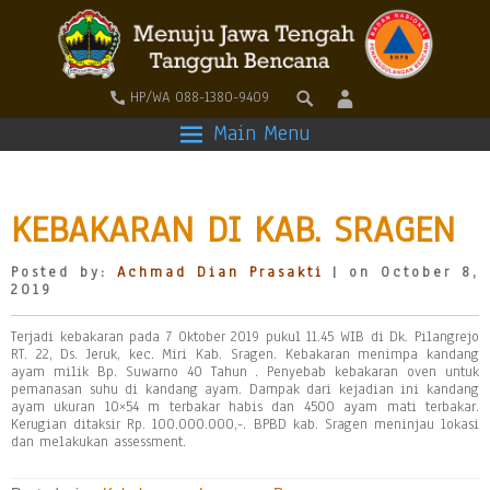
HP/WA 088-1380-9409
Main Menu
KEBAKARAN DI KAB. SRAGEN
Posted by:
Achmad Dian Prasakti
| on October 8,
2019
Terjadi kebakaran pada 7 Oktober 2019 pukul 11.45 WIB di Dk. Pilangrejo
RT. 22, Ds. Jeruk, kec. Miri Kab. Sragen. Kebakaran menimpa kandang
ayam milik Bp. Suwarno 40 Tahun . Penyebab kebakaran oven untuk
pemanasan suhu di kandang ayam. Dampak dari kejadian ini kandang
ayam ukuran 10×54 m terbakar habis dan 4500 ayam mati terbakar.
Kerugian ditaksir Rp. 100.000.000,-. BPBD kab. Sragen meninjau lokasi
dan melakukan assessment.