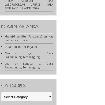
GEDUNG SEKOLAH DI SMA
LABORATORIUM UPGRIS KOTA
SEMARANG, 14 APRIL 2026
KOMENTAR ANDA
khamid
on
fitur Pengendalian Kas
berbasis aplikasi
indah
on
Daftar Pejabat
ANA
on
Longsor di Desa
Pagergunung Temanggung
ana
on
Longsor di Desa
Pagergunung Temanggung
CATEGORIES
Categories