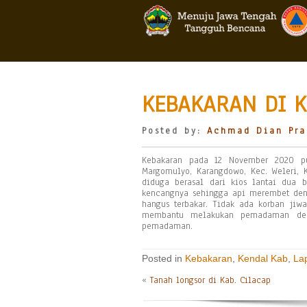
KEBAKARAN DI K
Posted by:
Achmad Dian Pra
Kebakaran pada 12 November 2020 puk
Margomulyo, Karangdowo, Kec. Weleri, 
diduga berasal dari kios lantai dua 
kencangnya sehingga api merembet deng
hangus terbakar. Tidak ada korban ji
membantu melakukan pemadaman deng
pemadaman.
Posted in
Kebakaran
,
Kendal Kab
,
La
«
Tanah longsor di Kab. Cilacap