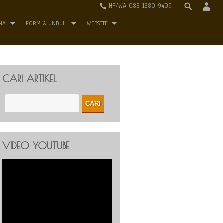
HP/WA 088-1380-9409
NA
FORM & UNDUH
WEBSITE
CARI ARTIKEL
VIDEO YOUTUBE