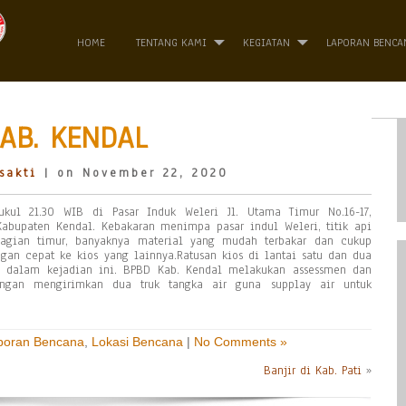
HOME
TENTANG KAMI
KEGIATAN
LAPORAN BENCA
AB. KENDAL
sakti
| on November 22, 2020
ul 21.30 WIB di Pasar Induk Weleri Jl. Utama Timur No.16-17,
Kabupaten Kendal. Kebakaran menimpa pasar indul Weleri, titik api
bagian timur, banyaknya material yang mudah terbakar dan cukup
an cepat ke kios yang lainnya.Ratusan kios di lantai satu dan dua
wa dalam kejadian ini. BPBD Kab. Kendal melakukan assessmen dan
an mengirimkan dua truk tangka air guna supplay air untuk
poran Bencana
,
Lokasi Bencana
|
No Comments »
Banjir di Kab. Pati
»