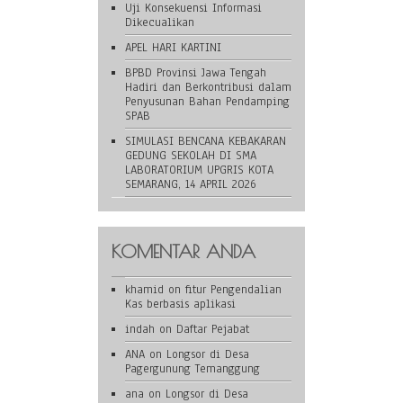
Uji Konsekuensi Informasi
Dikecualikan
APEL HARI KARTINI
BPBD Provinsi Jawa Tengah
Hadiri dan Berkontribusi dalam
Penyusunan Bahan Pendamping
SPAB
SIMULASI BENCANA KEBAKARAN
GEDUNG SEKOLAH DI SMA
LABORATORIUM UPGRIS KOTA
SEMARANG, 14 APRIL 2026
KOMENTAR ANDA
khamid
on
fitur Pengendalian
Kas berbasis aplikasi
indah
on
Daftar Pejabat
ANA
on
Longsor di Desa
Pagergunung Temanggung
ana
on
Longsor di Desa