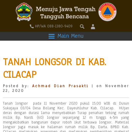
HP/WA 088-1380-9409
Main Menu
TANAH LONGSOR DI KAB.
CILACAP
Posted by:
Achmad Dian Prasakti
| on November
22, 2020
Tanah longsor pada 11 November 2020 pukul 15.00 WIB di Dusun
Sukajaya 03/04 Desa Bolang Kec. Dayeuhluhur Kab. Cilacap. HUjan
deras dengan durasi lama menyebabkan Turap penahan tebing rumah
milik Bp. Nardi (60) longsor sepanjang 12 m tinggi 4-5m yang
mengakibatkan bangunan dapur roboh ikut terbawa longsor. Material
longsor juga masuk ke halaman rumah milik Bp. Darta. BPBD Kab.
Cilacap melakukan assessmen dan melakukan pembersihan material