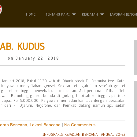
HOME
TENTANG KAMI
KEGIATAN
LAPORAN BENCA
AB. KUDUS
o
| on January 22, 2018
Januari 2018, Pukul 13.30 wib di Obonk steak Jl. Pramuka kec. Kota.
. Karyawan menyalakan genset. Sekitar setengah jam setelah genset
genset sehingga menyebabkan kebakaran. Api pertama dilihat oleh
awan. Beruntung genset berada di gudang terpisah sehingga api tidak
encapai Rp. 5.000.000. Karyawan memadamkan api dengan peralatan
r dari PT Djarum, Nojorono, dan Pemkab datang namun api sudah
oran Bencana
,
Lokasi Bencana
|
No Comments »
INFOGRAFIS KEJADIAN BENCANA TANGGAL 20-22