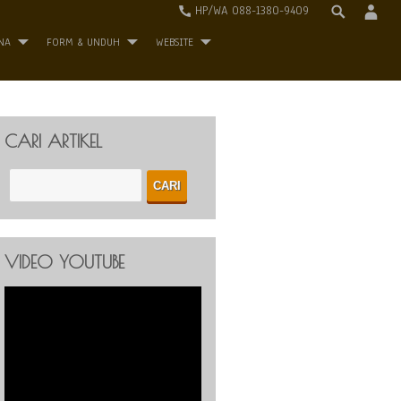
HP/WA 088-1380-9409
NA
FORM & UNDUH
WEBSITE
CARI ARTIKEL
VIDEO YOUTUBE