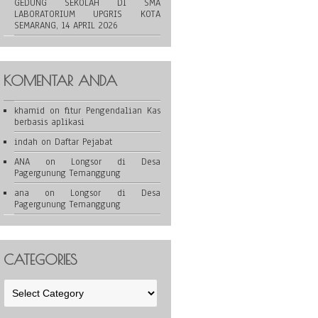
GEDUNG SEKOLAH DI SMA
LABORATORIUM UPGRIS KOTA
SEMARANG, 14 APRIL 2026
KOMENTAR ANDA
khamid
on
fitur Pengendalian Kas
berbasis aplikasi
indah
on
Daftar Pejabat
ANA
on
Longsor di Desa
Pagergunung Temanggung
ana
on
Longsor di Desa
Pagergunung Temanggung
CATEGORIES
Categories