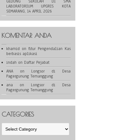
GEDUNG SEKOLAH DI SMA
LABORATORIUM UPGRIS KOTA
SEMARANG, 14 APRIL 2026
KOMENTAR ANDA
khamid
on
fitur Pengendalian Kas
berbasis aplikasi
indah
on
Daftar Pejabat
ANA
on
Longsor di Desa
Pagergunung Temanggung
ana
on
Longsor di Desa
Pagergunung Temanggung
CATEGORIES
Categories