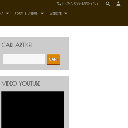
HP/WA 088-1380-9409
NA
FORM & UNDUH
WEBSITE
CARI ARTIKEL
VIDEO YOUTUBE