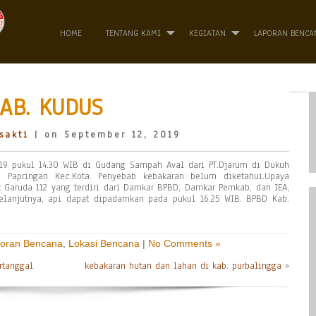
HOME
TENTANG KAMI
KEGIATAN
LAPORAN BENCA
AB. KUDUS
sakti
| on September 12, 2019
019 pukul 14.30 WIB di Gudang Sampah Aval dari PT.Djarum di Dukuh
Papringan Kec.Kota. Penyebab kebakaran belum diketahui.Upaya
 Garuda 112 yang terdiri dari Damkar BPBD, Damkar Pemkab, dan IEA,
Selanjutnya, api dapat dipadamkan pada pukul 16.25 WIB. BPBD Kab.
oran Bencana
,
Lokasi Bencana
|
No Comments »
ertanggal
kebakaran hutan dan lahan di kab. purbalingga
»