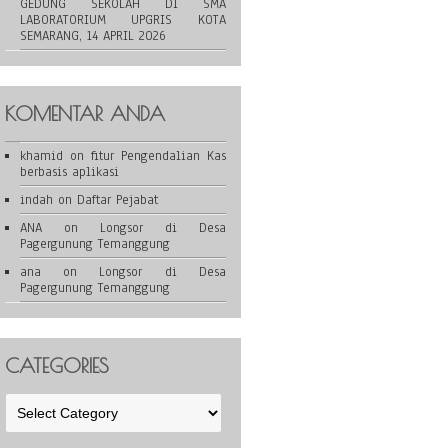
GEDUNG SEKOLAH DI SMA
LABORATORIUM UPGRIS KOTA
SEMARANG, 14 APRIL 2026
KOMENTAR ANDA
khamid
on
fitur Pengendalian Kas
berbasis aplikasi
indah
on
Daftar Pejabat
ANA
on
Longsor di Desa
Pagergunung Temanggung
ana
on
Longsor di Desa
Pagergunung Temanggung
CATEGORIES
Categories