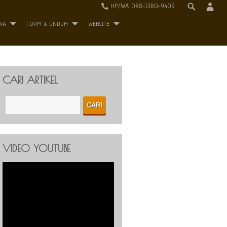
HP/WA 088-1380-9409
NA
FORM & UNDUH
WEBSITE
CARI ARTIKEL
VIDEO YOUTUBE