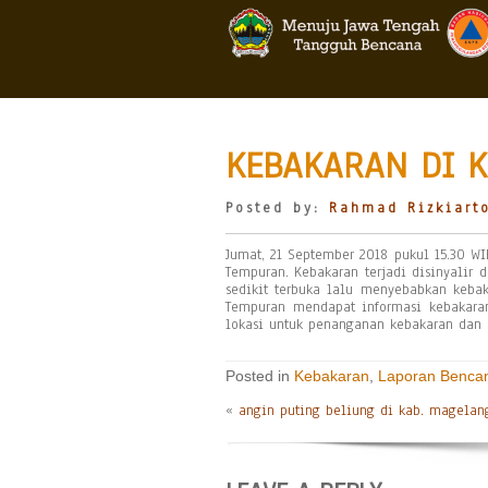
KEBAKARAN DI K
Posted by:
Rahmad Rizkiart
Jumat, 21 September 2018 pukul 15.30 W
Tempuran. Kebakaran terjadi disinyalir
sedikit terbuka lalu menyebabkan ke
Tempuran mendapat informasi kebakaran
lokasi untuk penanganan kebakaran dan
Posted in
Kebakaran
,
Laporan Benca
«
angin puting beliung di kab. magelan