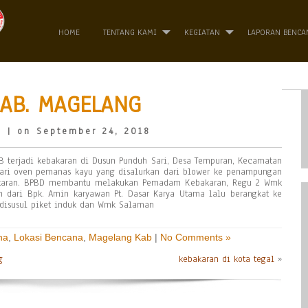
HOME
TENTANG KAMI
KEGIATAN
LAPORAN BENCA
AB. MAGELANG
o
| on September 24, 2018
IB terjadi kebakaran di Dusun Punduh Sari, Desa Tempuran, Kecamatan
 dari oven pemanas kayu yang disalurkan dari blower ke penampungan
bakaran. BPBD membantu melakukan Pemadam Kebakaran, Regu 2 Wmk
 dari Bpk. Amin karyawan Pt. Dasar Karya Utama lalu berangkat ke
 disusul piket induk dan Wmk Salaman
na
,
Lokasi Bencana
,
Magelang Kab
|
No Comments »
g
kebakaran di kota tegal
»