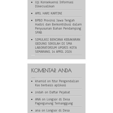
Uji Konsekuensi Informasi
Dikecualikan
APEL HARI KARTINI
BPBD Provinsi Jawa Tengah
Hadiri dan Berkontribusi dalam
Penyusunan Bahan Pendamping
SPAB
SIMULASI BENCANA KEBAKARAN
GEDUNG SEKOLAH DI SMA
LABORATORIUM UPGRIS KOTA
SEMARANG, 14 APRIL 2026
KOMENTAR ANDA
khamid
on
fitur Pengendalian
Kas berbasis aplikasi
indah
on
Daftar Pejabat
ANA
on
Longsor di Desa
Pagergunung Temanggung
ana
on
Longsor di Desa