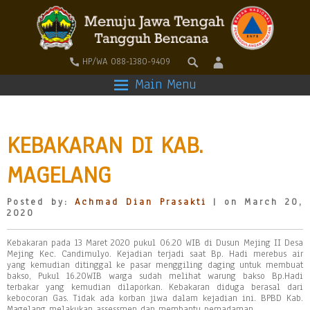
HP/WA 088-1380-9409
Main Menu
KEBAKARAN DI KAB.
MAGELANG
Posted by:
Achmad Dian Prasakti
| on March 20,
2020
Kebakaran pada 13 Maret 2020 pukul 06.20 WIB di Dusun Mejing II Desa
Mejing Kec. Candimulyo. Kejadian terjadi saat Bp. Hadi merebus air
yang kemudian ditinggal ke pasar menggiling daging untuk membuat
bakso, Pukul 16.20WIB warga sudah melihat warung bakso Bp.Hadi
terbakar yang kemudian dilaporkan. Kebakaran diduga berasal dari
kebocoran Gas. Tidak ada korban jiwa dalam kejadian ini. BPBD Kab.
Magelang melakukan assessmen dan membantu pemadaman.