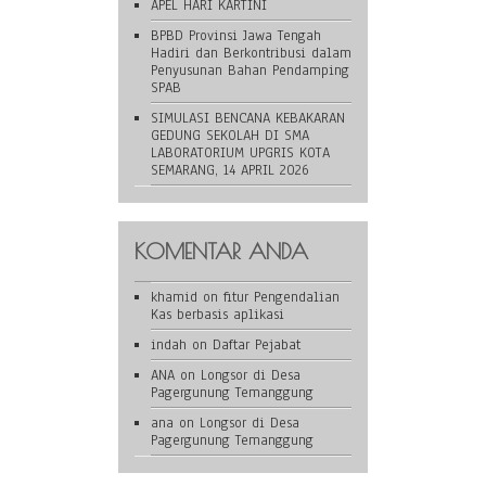
APEL HARI KARTINI
BPBD Provinsi Jawa Tengah
Hadiri dan Berkontribusi dalam
Penyusunan Bahan Pendamping
SPAB
SIMULASI BENCANA KEBAKARAN
GEDUNG SEKOLAH DI SMA
LABORATORIUM UPGRIS KOTA
SEMARANG, 14 APRIL 2026
KOMENTAR ANDA
khamid
on
fitur Pengendalian
Kas berbasis aplikasi
indah
on
Daftar Pejabat
ANA
on
Longsor di Desa
Pagergunung Temanggung
ana
on
Longsor di Desa
Pagergunung Temanggung