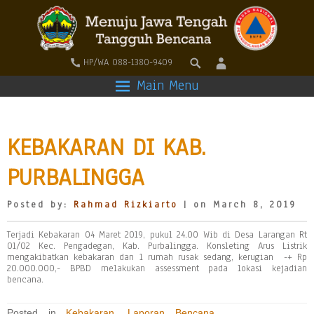
HP/WA 088-1380-9409
Main Menu
KEBAKARAN DI KAB.
PURBALINGGA
Posted by:
Rahmad Rizkiarto
| on March 8, 2019
Terjadi Kebakaran 04 Maret 2019, pukul 24.00 Wib di Desa Larangan Rt
01/02 Kec. Pengadegan, Kab. Purbalingga. Konsleting Arus Listrik
mengakibatkan kebakaran dan 1 rumah rusak sedang, kerugian -+ Rp
20.000.000,- BPBD melakukan assessment pada lokasi kejadian
bencana.
Posted in
Kebakaran
,
Laporan Bencana
,