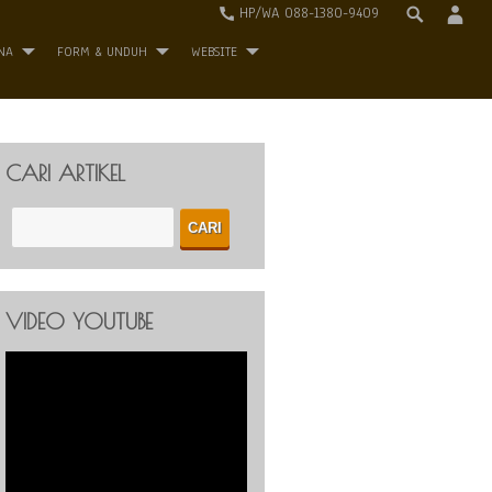
HP/WA 088-1380-9409
NA
FORM & UNDUH
WEBSITE
CARI ARTIKEL
VIDEO YOUTUBE