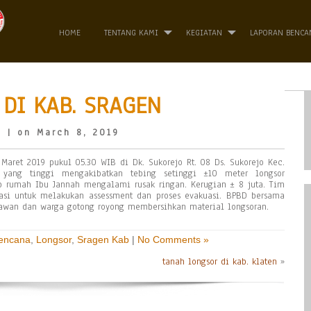
HOME
TENTANG KAMI
KEGIATAN
LAPORAN BENCA
DI KAB. SRAGEN
o
| on March 8, 2019
 Maret 2019 pukul 05.30 WIB di Dk. Sukorejo Rt. 08 Ds. Sukorejo Kec.
 yang tinggi mengakibatkan tebing setinggi ±10 meter longsor
 rumah Ibu Jannah mengalami rusak ringan. Kerugian ± 8 juta. Tim
si untuk melakukan assessment dan proses evakuasi. BPBD bersama
elawan dan warga gotong royong membersihkan material longsoran.
Bencana
,
Longsor
,
Sragen Kab
|
No Comments »
tanah longsor di kab. klaten
»