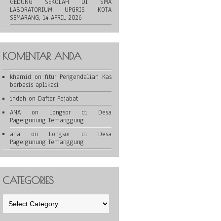
GEDUNG SEKOLAH DI SMA
LABORATORIUM UPGRIS KOTA
SEMARANG, 14 APRIL 2026
KOMENTAR ANDA
khamid
on
fitur Pengendalian Kas
berbasis aplikasi
indah
on
Daftar Pejabat
ANA
on
Longsor di Desa
Pagergunung Temanggung
ana
on
Longsor di Desa
Pagergunung Temanggung
CATEGORIES
Categories