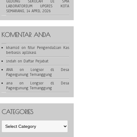
GEDUNG SEKOLAH DI SMA
LABORATORIUM UPGRIS KOTA
SEMARANG, 14 APRIL 2026
KOMENTAR ANDA
khamid
on
fitur Pengendalian Kas
berbasis aplikasi
indah
on
Daftar Pejabat
ANA
on
Longsor di Desa
Pagergunung Temanggung
ana
on
Longsor di Desa
Pagergunung Temanggung
CATEGORIES
Categories