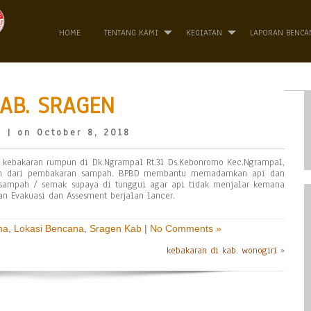
HOME
TENTANG KAMI
KEGIATAN
LAPORAN BENCA
AB. SRAGEN
o
| on October 8, 2018
di kebakaran rumpun di Dk.Ngrampal Rt.31 Ds.Kebonromo Kec.Ngrampal,
tan dari pembakaran sampah. BPBD membantu memadamkan api dan
ampah / semak supaya di tunggui agar api tidak menjalar kemana
 Evakuasi dan Assesment berjalan lancer.
na
,
Lokasi Bencana
,
Sragen Kab
|
No Comments »
kebakaran di kab. wonogiri
»