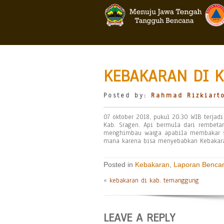
KEBAKARAN DI K
Posted by:
Rahmad Rizkiart
07 oktober 2018, pukul 20.30 WIB terja
Kab. Sragen. Api bermula dari rembe
menghimbau warga apabila membakar s
mana karena bisa menyebabkan Kebakaran
Posted in
Kebakaran
,
Laporan Benca
«
kebakaran di kab. temanggung
LEAVE A REPLY