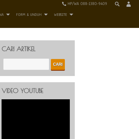
HP/WA 088-1380-9409
NA
FORM & UNDUH
WEBSITE
CARI ARTIKEL
VIDEO YOUTUBE