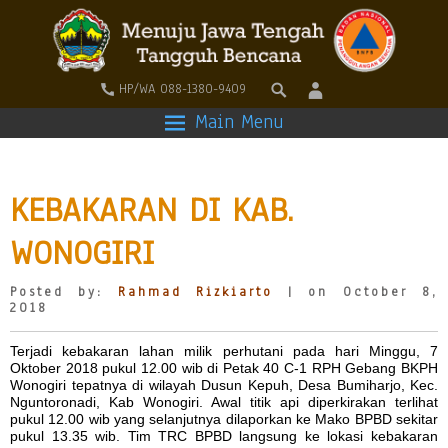
HP/WA 088-1380-9409
Main Menu
KEBAKARAN DI KAB.
WONOGIRI
Posted by:
Rahmad Rizkiarto
| on October 8,
2018
Terjadi kebakaran lahan milik perhutani pada hari Minggu, 7
Oktober 2018 pukul 12.00 wib di Petak 40 C-1 RPH Gebang BKPH
Wonogiri tepatnya di wilayah Dusun Kepuh, Desa Bumiharjo, Kec.
Nguntoronadi, Kab Wonogiri. Awal titik api diperkirakan terlihat
pukul 12.00 wib yang selanjutnya dilaporkan ke Mako BPBD sekitar
pukul 13.35 wib. Tim TRC BPBD langsung ke lokasi kebakaran