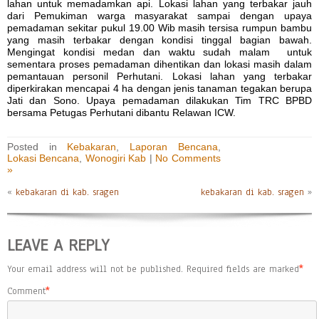
lahan untuk memadamkan api. Lokasi lahan yang terbakar jauh
dari Pemukiman warga masyarakat sampai dengan upaya
pemadaman sekitar pukul 19.00 Wib masih tersisa rumpun bambu
yang masih terbakar dengan kondisi tinggal bagian bawah.
Mengingat kondisi medan dan waktu sudah malam untuk
sementara proses pemadaman dihentikan dan lokasi masih dalam
pemantauan personil Perhutani. Lokasi lahan yang terbakar
diperkirakan mencapai 4 ha dengan jenis tanaman tegakan berupa
Jati dan Sono. Upaya pemadaman dilakukan Tim TRC BPBD
bersama Petugas Perhutani dibantu Relawan ICW.
Posted in
Kebakaran
,
Laporan Bencana
,
Lokasi Bencana
,
Wonogiri Kab
|
No Comments
»
«
kebakaran di kab. sragen
kebakaran di kab. sragen
»
LEAVE A REPLY
Your email address will not be published.
Required fields are marked
*
Comment
*