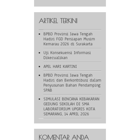
ARTIKEL TERKINI
BPBD Provinsi Jawa Tengah
Hadiri FGD Persiapan Musim
Kemarau 2026 di Surakarta
Uji Konsekuensi Informasi
Dikecualikan
APEL HARI KARTINI
BPBD Provinsi Jawa Tengah
Hadiri dan Berkontribusi dalam
Penyusunan Bahan Pendamping
SPAB
SIMULASI BENCANA KEBAKARAN
GEDUNG SEKOLAH DI SMA
LABORATORIUM UPGRIS KOTA
SEMARANG, 14 APRIL 2026
KOMENTAR ANDA