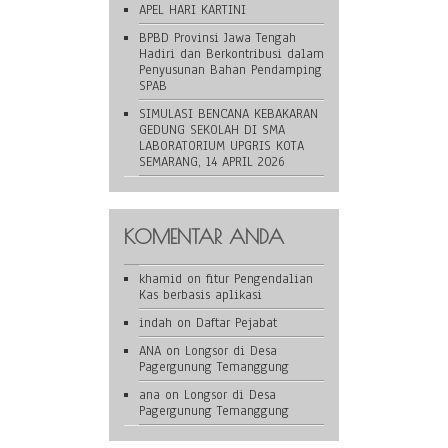
APEL HARI KARTINI
BPBD Provinsi Jawa Tengah
Hadiri dan Berkontribusi dalam
Penyusunan Bahan Pendamping
SPAB
SIMULASI BENCANA KEBAKARAN
GEDUNG SEKOLAH DI SMA
LABORATORIUM UPGRIS KOTA
SEMARANG, 14 APRIL 2026
KOMENTAR ANDA
khamid
on
fitur Pengendalian
Kas berbasis aplikasi
indah
on
Daftar Pejabat
ANA
on
Longsor di Desa
Pagergunung Temanggung
ana
on
Longsor di Desa
Pagergunung Temanggung