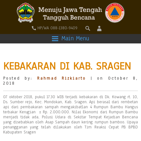
HP/WA 088-1380-9409
Main Menu
KEBAKARAN DI KAB. SRAGEN
Posted by:
Rahmad Rizkiarto
| on October 8,
2018
07 oktober 2018, pukul 17.30 WIB terjadi kebakaran di Dk. Kowang rt. 10,
Ds. Sumber rejo, Kec. Mondokan, Kab. Sragen. Api berasal dari rembetan
api dari pembakaran sampah mengakibatlan 4 Rumpun Bambu Hangus
terbakar Kerugian ± Rp. 2.000.000. Nilai Ekonomi dari Rumpun Bambu
menjadi tidak ada, Polusi Udara di Sekitar Tempat Kejadian Bencana
yang disebabkan oleh Asap Sampah daun kering rumpun bamboo. Upaya
penangganan yang telah dilakukan oleh Tim Reaksi Cepat PB BPBD
Kabupaten Sragen