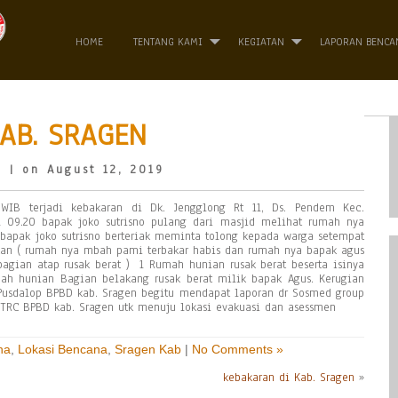
HOME
TENTANG KAMI
KEGIATAN
LAPORAN BENCA
AB. SRAGEN
o
| on August 12, 2019
 WIB terjadi kebakaran di Dk. Jengglong Rt 11, Ds. Pendem Kec.
 09.20 bapak joko sutrisno pulang dari masjid melihat rumah nya
 bapak joko sutrisno berteriak meminta tolong kepada warga setempat
n ( rumah nya mbah pami terbakar habis dan rumah nya bapak agus
agian atap rusak berat ) 1 Rumah hunian rusak berat beserta isinya
ah hunian Bagian belakang rusak berat milik bapak Agus. Kerugian
Pusdalop BPBD kab. Sragen begitu mendapat laporan dr Sosmed group
TRC BPBD kab. Sragen utk menuju lokasi evakuasi dan asessmen
na
,
Lokasi Bencana
,
Sragen Kab
|
No Comments »
kebakaran di Kab. Sragen
»