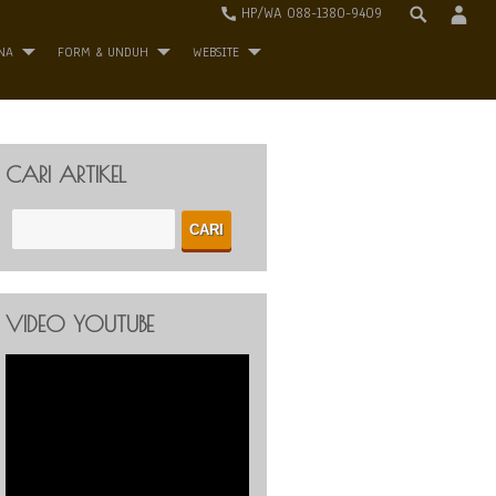
HP/WA 088-1380-9409
NA
FORM & UNDUH
WEBSITE
CARI ARTIKEL
VIDEO YOUTUBE