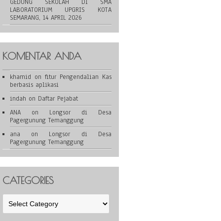
GEDUNG SEKOLAH DI SMA
LABORATORIUM UPGRIS KOTA
SEMARANG, 14 APRIL 2026
KOMENTAR ANDA
khamid
on
fitur Pengendalian Kas
berbasis aplikasi
indah
on
Daftar Pejabat
ANA
on
Longsor di Desa
Pagergunung Temanggung
ana
on
Longsor di Desa
Pagergunung Temanggung
CATEGORIES
Categories