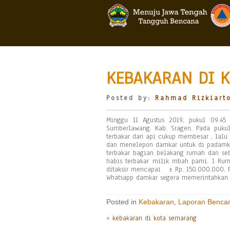
KEBAKARAN DI K
Posted by:
Rahmad Rizkiart
Minggu 11 Agustus 2019, pukul 09.45
Sumberlawang. Kab. Sragen. Pada pukul
terbakar dan api cukup membesar , lalu
dan menelepon damkar untuk di padamka
terbakar bagian belakang rumah dan seb
habis terbakar milik mbah pami. 1 Rum
ditaksir mencapai ± Rp. 150.000.000. 
Whatsapp damkar segera memerintahkan 
Posted in
Kebakaran
,
Laporan Benca
«
kebakaran di kota semarang