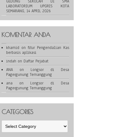
GEDUNG SEKOLAH DI SMA
LABORATORIUM UPGRIS KOTA
SEMARANG, 14 APRIL 2026
KOMENTAR ANDA
khamid
on
fitur Pengendalian Kas
berbasis aplikasi
indah
on
Daftar Pejabat
ANA
on
Longsor di Desa
Pagergunung Temanggung
ana
on
Longsor di Desa
Pagergunung Temanggung
CATEGORIES
Categories