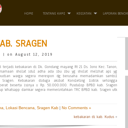
HOME
TENTANG KAMI
KEGIATAN
LAPORAN BENCA
AB. SRAGEN
o
| on August 12, 2019
 terjadi kebakaran di Dk. Gondang mayang Rt 21 Ds. Jono Kec. Tanon,
ersamaan sholat idul adha ada ibu ibu yg sholat melihat api yg
mudian warga segera merespon dg berusaha memadamkan sambil
ragen. Kebakaran diduga akibat Konsleting listrik sehingga
erat beserta isinya ± Rp. 50.000.000. Pusdalop BPBD kab. Sragen
up Whatsapp damkar segera memerintahkan TRC BPBD kab. Sragen utk
na
,
Lokasi Bencana
,
Sragen Kab
|
No Comments »
kebakaran di kab. Kudus
»