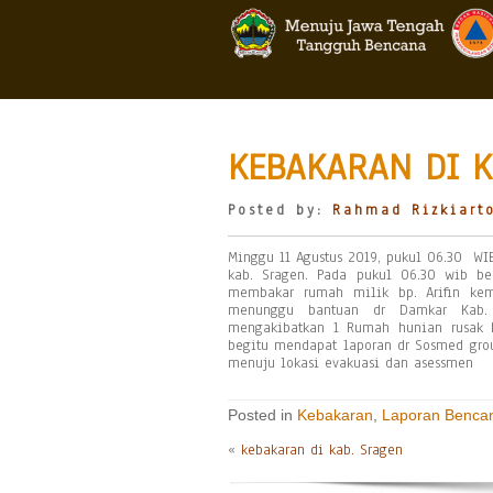
KEBAKARAN DI K
Posted by:
Rahmad Rizkiart
Minggu 11 Agustus 2019, pukul 06.30 WIB
kab. Sragen. Pada pukul 06.30 wib b
membakar rumah milik bp. Arifin ke
menunggu bantuan dr Damkar Kab. S
mengakibatkan 1 Rumah hunian rusak b
begitu mendapat laporan dr Sosmed gro
menuju lokasi evakuasi dan asessmen
Posted in
Kebakaran
,
Laporan Benca
«
kebakaran di kab. Sragen