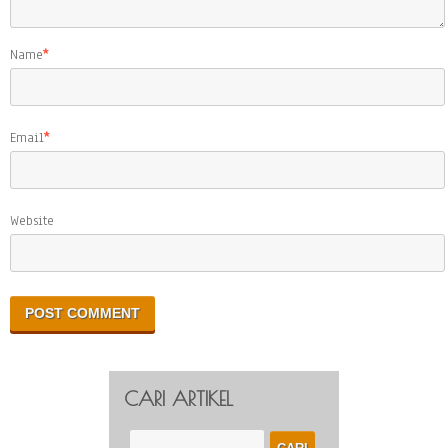
Name
*
Email
*
Website
CARI ARTIKEL