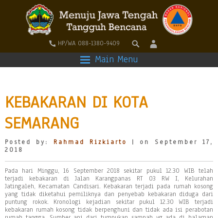
HP/WA 088-1380-9409
Main Menu
KEBAKARAN DI KOTA
SEMARANG
Posted by:
Rahmad Rizkiarto
| on September 17,
2018
Pada hari Minggu, 16 September 2018 sekitar pukul 12.30 WIB telah
terjadi kebakaran di Jalan Karangpanas RT 03 RW I, Kelurahan
Jatingaleh, Kecamatan Candisari. Kebakaran terjadi pada rumah kosong
yang tidak diketahui pemiliknya dan penyebab kebakaran diduga dari
puntung rokok. Kronologi kejadian sekitar pukul 12.30 WIB terjadi
kebakaran rumah kosong tidak berpenghuni dan tidak ada isi perabotan
rumah tangga. Sumber api dari tumpukan sampah yg ada di halaman