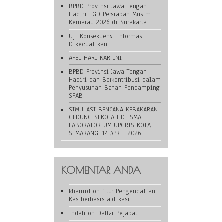
BPBD Provinsi Jawa Tengah
Hadiri FGD Persiapan Musim
Kemarau 2026 di Surakarta
Uji Konsekuensi Informasi
Dikecualikan
APEL HARI KARTINI
BPBD Provinsi Jawa Tengah
Hadiri dan Berkontribusi dalam
Penyusunan Bahan Pendamping
SPAB
SIMULASI BENCANA KEBAKARAN
GEDUNG SEKOLAH DI SMA
LABORATORIUM UPGRIS KOTA
SEMARANG, 14 APRIL 2026
KOMENTAR ANDA
khamid
on
fitur Pengendalian
Kas berbasis aplikasi
indah
on
Daftar Pejabat