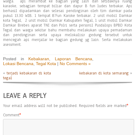
warga. api merambat ke bagian yang lain dan setidaknya ruang
karaoke, sebagian tempat biliar dan dapur B fun ludes terbakar. ‌Api
berhasil dipadamkan dan selesai pendinginan oleh tim damkar pada
pukul 13.30 WIB. 1 tempat B’Fun Karoke terbakar. 2 unit mobil Damkar
kota Tegal, 2 unit mobil Damkar Kabupaten Tegal, 1 unit mobil Damkar
Damkar Brebes aparat TNI dan Polri serta personil Pusdalops BPBD Kota
Tegal dan warga sekitar bahu membahu melakukan upaya pemadaman
dan pendinginan serta upaya melokalisir gedung tersebut untuk
mencegah api menjalar ke bagian gedung yg lain. Serta melakukan
asessment.
Posted in
Kebakaran
,
Laporan Bencana
,
Lokasi Bencana
,
Tegal Kota
|
No Comments »
«
terjadi kebakaran di kota
kebakaran di kota semarang
»
tegal
LEAVE A REPLY
Your email address will not be published.
Required fields are marked
*
Comment
*