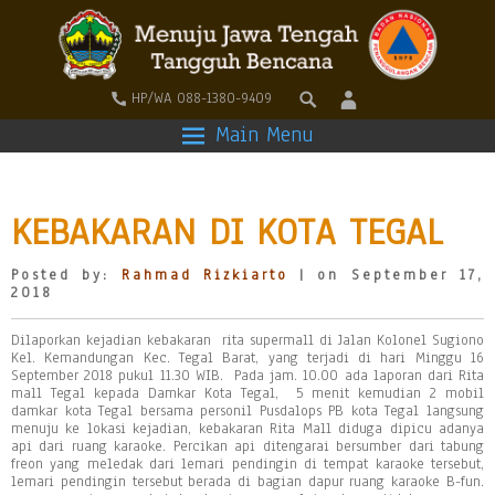
HP/WA 088-1380-9409
Main Menu
KEBAKARAN DI KOTA TEGAL
Posted by:
Rahmad Rizkiarto
| on September 17,
2018
Dilaporkan kejadian kebakaran rita supermall di Jalan Kolonel Sugiono
Kel. Kemandungan Kec. Tegal Barat, yang terjadi di hari Minggu 16
September 2018 pukul 11.30 WIB. Pada jam. 10.00 ada laporan dari Rita
mall Tegal kepada Damkar Kota Tegal, 5 menit kemudian 2 mobil
damkar kota Tegal bersama personil Pusdalops PB kota Tegal langsung
menuju ke lokasi kejadian, kebakaran Rita Mall diduga dipicu adanya
api dari ruang karaoke. Percikan api ditengarai bersumber dari tabung
freon yang meledak dari lemari pendingin di tempat karaoke tersebut,
lemari pendingin tersebut berada di bagian dapur ruang karaoke B-fun.