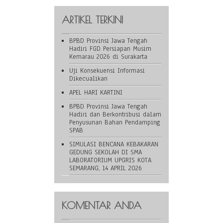
ARTIKEL TERKINI
BPBD Provinsi Jawa Tengah
Hadiri FGD Persiapan Musim
Kemarau 2026 di Surakarta
Uji Konsekuensi Informasi
Dikecualikan
APEL HARI KARTINI
BPBD Provinsi Jawa Tengah
Hadiri dan Berkontribusi dalam
Penyusunan Bahan Pendamping
SPAB
SIMULASI BENCANA KEBAKARAN
GEDUNG SEKOLAH DI SMA
LABORATORIUM UPGRIS KOTA
SEMARANG, 14 APRIL 2026
KOMENTAR ANDA