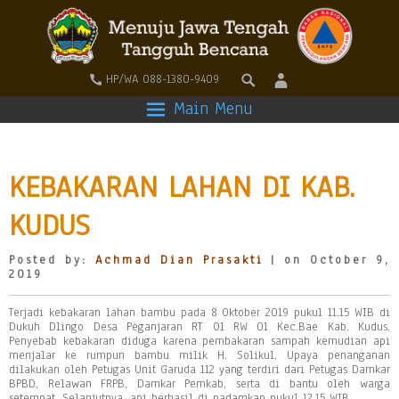
HP/WA 088-1380-9409
Main Menu
KEBAKARAN LAHAN DI KAB.
KUDUS
Posted by:
Achmad Dian Prasakti
| on October 9,
2019
Terjadi kebakaran lahan bambu pada 8 Oktober 2019 pukul 11.15 WIB di
Dukuh Dlingo Desa Peganjaran RT 01 RW 01 Kec.Bae Kab. Kudus.
Penyebab kebakaran diduga karena pembakaran sampah kemudian api
menjalar ke rumpun bambu milik H. Solikul. Upaya penanganan
dilakukan oleh Petugas Unit Garuda 112 yang terdiri dari Petugas Damkar
BPBD, Relawan FRPB, Damkar Pemkab, serta di bantu oleh warga
setempat. Selanjutnya, api berhasil di padamkan pukul 12.15 WIB.