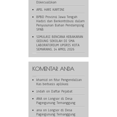
Dikecualikan
APEL HARI KARTINI
BPBD Provinsi Jawa Tengah
Hadiri dan Berkontribusi dalam
Penyusunan Bahan Pendamping
SPAB
SIMULASI BENCANA KEBAKARAN
GEDUNG SEKOLAH DI SMA
LABORATORIUM UPGRIS KOTA
SEMARANG, 14 APRIL 2026
KOMENTAR ANDA
khamid
on
fitur Pengendalian
Kas berbasis aplikasi
indah
on
Daftar Pejabat
ANA
on
Longsor di Desa
Pagergunung Temanggung
ana
on
Longsor di Desa
Pagergunung Temanggung