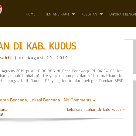
HOME
TENTANG KAMI
KEGIATAN
LAPORAN BENCA
N DI KAB. KUDUS
sakti
| on August 29, 2019
8 Agustus 2019 pukul 11.00 WIB di Desa Pedawang RT 04 RW 03, Kec.
akar sampah limbah plastic yang menumpuk dan sulit dimatikan oleh
h petugas Unit Garuda 112 yang terdiri dari petugas Damkar BPBD,
oran Bencana
,
Lokasi Bencana
|
No Comments »
cana
kebakaran lahan di kab. kudus
»
at