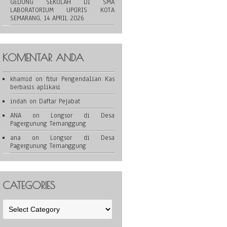
GEDUNG SEKOLAH DI SMA
LABORATORIUM UPGRIS KOTA
SEMARANG, 14 APRIL 2026
KOMENTAR ANDA
khamid
on
fitur Pengendalian Kas
berbasis aplikasi
indah
on
Daftar Pejabat
ANA
on
Longsor di Desa
Pagergunung Temanggung
ana
on
Longsor di Desa
Pagergunung Temanggung
CATEGORIES
Categories