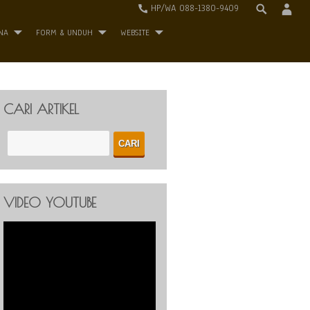
HP/WA 088-1380-9409
NA
FORM & UNDUH
WEBSITE
CARI ARTIKEL
VIDEO YOUTUBE