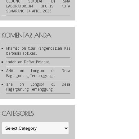
GEDUNG SEKOLAH DI SMA
LABORATORIUM UPGRIS KOTA
SEMARANG, 14 APRIL 2026
KOMENTAR ANDA
khamid
on
fitur Pengendalian Kas
berbasis aplikasi
indah
on
Daftar Pejabat
ANA
on
Longsor di Desa
Pagergunung Temanggung
ana
on
Longsor di Desa
Pagergunung Temanggung
CATEGORIES
Categories