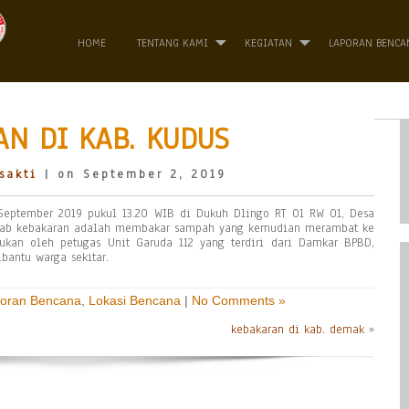
HOME
TENTANG KAMI
KEGIATAN
LAPORAN BENCA
N DI KAB. KUDUS
sakti
| on September 2, 2019
September 2019 pukul 13.20 WIB di Dukuh Dlingo RT 01 RW 01, Desa
yebab kebakaran adalah membakar sampah yang kemudian merambat ke
kan oleh petugas Unit Garuda 112 yang terdiri dari Damkar BPBD,
bantu warga sekitar.
oran Bencana
,
Lokasi Bencana
|
No Comments »
kebakaran di kab. demak
»