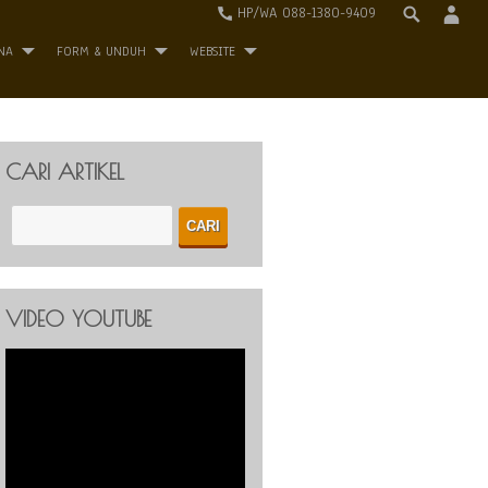
HP/WA 088-1380-9409
NA
FORM & UNDUH
WEBSITE
CARI ARTIKEL
VIDEO YOUTUBE