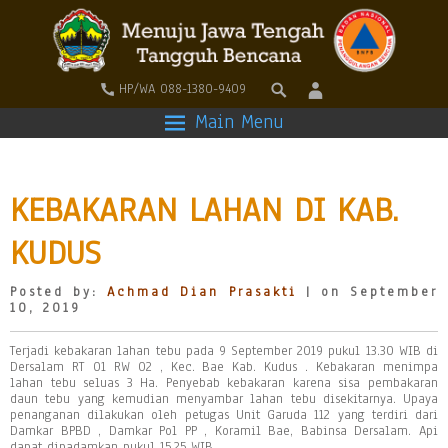
HP/WA 088-1380-9409
Main Menu
KEBAKARAN LAHAN DI KAB.
KUDUS
Posted by:
Achmad Dian Prasakti
| on September
10, 2019
Terjadi kebakaran lahan tebu pada 9 September 2019 pukul 13.30 WIB di
Dersalam RT 01 RW 02 , Kec. Bae Kab. Kudus . Kebakaran menimpa
lahan tebu seluas 3 Ha. Penyebab kebakaran karena sisa pembakaran
daun tebu yang kemudian menyambar lahan tebu disekitarnya. Upaya
penanganan dilakukan oleh petugas Unit Garuda 112 yang terdiri dari
Damkar BPBD , Damkar Pol PP , Koramil Bae, Babinsa Dersalam. Api
dapat dipadamkan pukul 15.25 WIB.