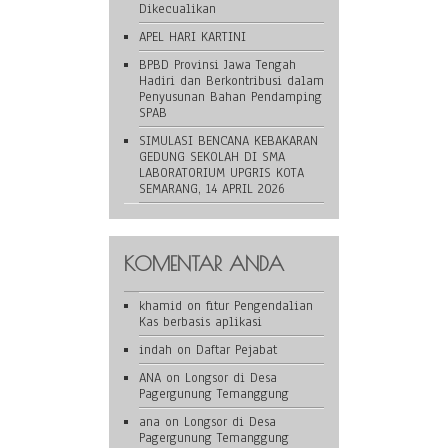
Dikecualikan
APEL HARI KARTINI
BPBD Provinsi Jawa Tengah
Hadiri dan Berkontribusi dalam
Penyusunan Bahan Pendamping
SPAB
SIMULASI BENCANA KEBAKARAN
GEDUNG SEKOLAH DI SMA
LABORATORIUM UPGRIS KOTA
SEMARANG, 14 APRIL 2026
KOMENTAR ANDA
khamid
on
fitur Pengendalian
Kas berbasis aplikasi
indah
on
Daftar Pejabat
ANA
on
Longsor di Desa
Pagergunung Temanggung
ana
on
Longsor di Desa
Pagergunung Temanggung