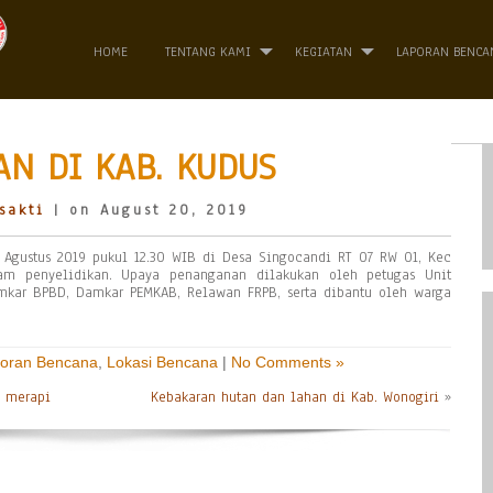
HOME
TENTANG KAMI
KEGIATAN
LAPORAN BENCA
N DI KAB. KUDUS
sakti
| on August 20, 2019
 Agustus 2019 pukul 12.30 WIB di Desa Singocandi RT 07 RW 01, Kec
am penyelidikan. Upaya penanganan dilakukan oleh petugas Unit
amkar BPBD, Damkar PEMKAB, Relawan FRPB, serta dibantu oleh warga
oran Bencana
,
Lokasi Bencana
|
No Comments »
g merapi
Kebakaran hutan dan lahan di Kab. Wonogiri
»