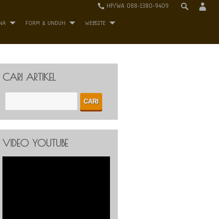
HP/WA 088-1380-9409
NA
FORM & UNDUH
WEBSITE
CARI ARTIKEL
VIDEO YOUTUBE