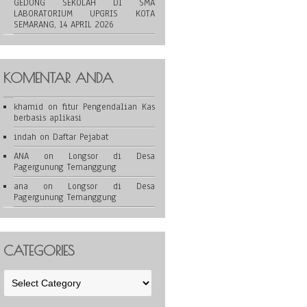
GEDUNG SEKOLAH DI SMA
LABORATORIUM UPGRIS KOTA
SEMARANG, 14 APRIL 2026
KOMENTAR ANDA
khamid
on
fitur Pengendalian Kas
berbasis aplikasi
indah
on
Daftar Pejabat
ANA
on
Longsor di Desa
Pagergunung Temanggung
ana
on
Longsor di Desa
Pagergunung Temanggung
CATEGORIES
Categories