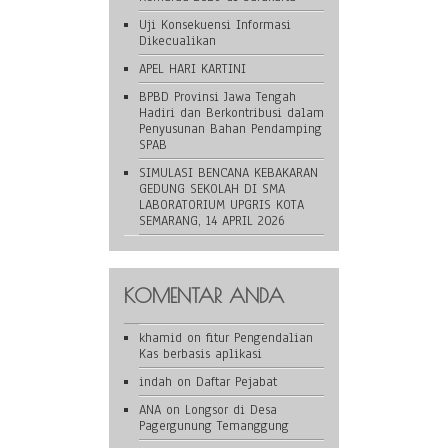
Uji Konsekuensi Informasi
Dikecualikan
APEL HARI KARTINI
BPBD Provinsi Jawa Tengah
Hadiri dan Berkontribusi dalam
Penyusunan Bahan Pendamping
SPAB
SIMULASI BENCANA KEBAKARAN
GEDUNG SEKOLAH DI SMA
LABORATORIUM UPGRIS KOTA
SEMARANG, 14 APRIL 2026
KOMENTAR ANDA
khamid
on
fitur Pengendalian
Kas berbasis aplikasi
indah
on
Daftar Pejabat
ANA
on
Longsor di Desa
Pagergunung Temanggung