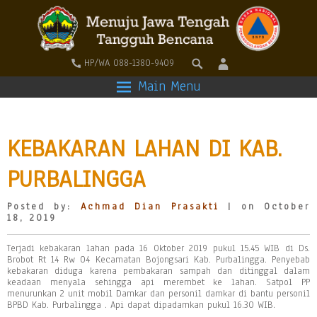
HP/WA 088-1380-9409
Main Menu
KEBAKARAN LAHAN DI KAB.
PURBALINGGA
Posted by:
Achmad Dian Prasakti
| on October
18, 2019
Terjadi kebakaran lahan pada 16 Oktober 2019 pukul 15.45 WIB di Ds.
Brobot Rt 14 Rw 04 Kecamatan Bojongsari Kab. Purbalingga. Penyebab
kebakaran diduga karena pembakaran sampah dan ditinggal dalam
keadaan menyala sehingga api merembet ke lahan. Satpol PP
menurunkan 2 unit mobil Damkar dan personil damkar di bantu personil
BPBD Kab. Purbalingga . Api dapat dipadamkan pukul 16.30 WIB.