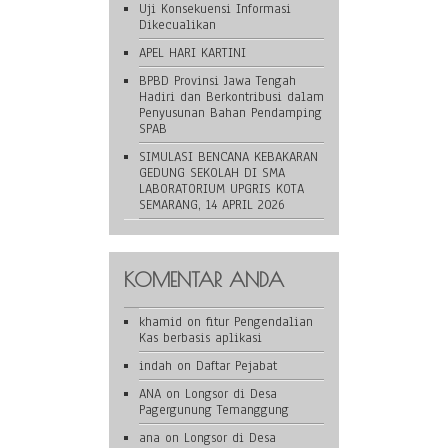
Uji Konsekuensi Informasi
Dikecualikan
APEL HARI KARTINI
BPBD Provinsi Jawa Tengah
Hadiri dan Berkontribusi dalam
Penyusunan Bahan Pendamping
SPAB
SIMULASI BENCANA KEBAKARAN
GEDUNG SEKOLAH DI SMA
LABORATORIUM UPGRIS KOTA
SEMARANG, 14 APRIL 2026
KOMENTAR ANDA
khamid
on
fitur Pengendalian
Kas berbasis aplikasi
indah
on
Daftar Pejabat
ANA
on
Longsor di Desa
Pagergunung Temanggung
ana
on
Longsor di Desa