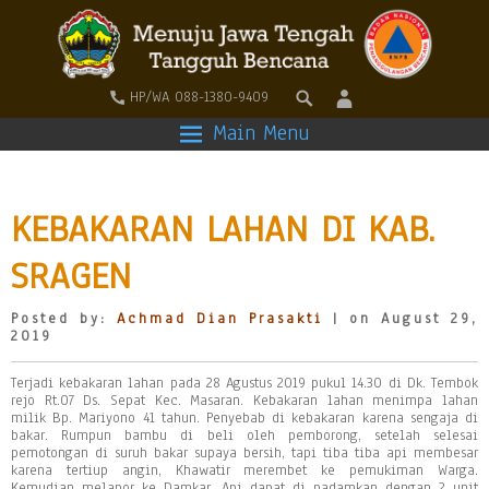
HP/WA 088-1380-9409
Main Menu
KEBAKARAN LAHAN DI KAB.
SRAGEN
Posted by:
Achmad Dian Prasakti
| on August 29,
2019
Terjadi kebakaran lahan pada 28 Agustus 2019 pukul 14.30 di Dk. Tembok
rejo Rt.07 Ds. Sepat Kec. Masaran. Kebakaran lahan menimpa lahan
milik Bp. Mariyono 41 tahun. Penyebab di kebakaran karena sengaja di
bakar. Rumpun bambu di beli oleh pemborong, setelah selesai
pemotongan di suruh bakar supaya bersih, tapi tiba tiba api membesar
karena tertiup angin, Khawatir merembet ke pemukiman Warga.
Kemudian melapor ke Damkar. Api dapat di padamkan dengan 2 unit