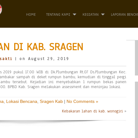
HOME
TENTANG KAMI
KEGIATAN
LAPORAN BENCA
N DI KAB. SRAGEN
sakti
| on August 29, 2019
us 2019 pukul 17.00 WIB di Dk.Plumbungan Rt.07 Ds.Plumbungan Kec.
ambakar sampah di deket rumpun bambu, kemudian di tinggal pergi
ambu tersebut. Kejadian ini menyebabkan 1 rumpun bekas panen
.000. BPBD Kab. Sragen melakukan assessment dan meninjau lokasi.
na
,
Lokasi Bencana
,
Sragen Kab
|
No Comments »
Kebakaran lahan di kab. wonogiri
»