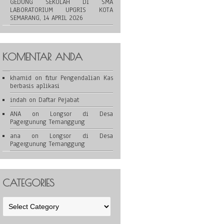
GEDUNG SEKOLAH DI SMA
LABORATORIUM UPGRIS KOTA
SEMARANG, 14 APRIL 2026
KOMENTAR ANDA
khamid
on
fitur Pengendalian Kas
berbasis aplikasi
indah
on
Daftar Pejabat
ANA
on
Longsor di Desa
Pagergunung Temanggung
ana
on
Longsor di Desa
Pagergunung Temanggung
CATEGORIES
Categories