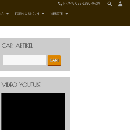
HP/WA 088-1380-9409
NA
FORM & UNDUH
WEBSITE
CARI ARTIKEL
VIDEO YOUTUBE