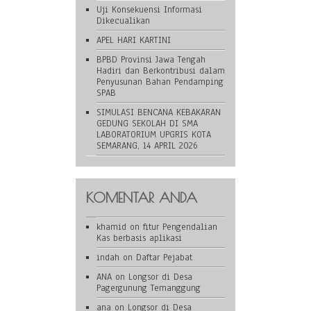
Uji Konsekuensi Informasi
Dikecualikan
APEL HARI KARTINI
BPBD Provinsi Jawa Tengah
Hadiri dan Berkontribusi dalam
Penyusunan Bahan Pendamping
SPAB
SIMULASI BENCANA KEBAKARAN
GEDUNG SEKOLAH DI SMA
LABORATORIUM UPGRIS KOTA
SEMARANG, 14 APRIL 2026
KOMENTAR ANDA
khamid
on
fitur Pengendalian
Kas berbasis aplikasi
indah
on
Daftar Pejabat
ANA
on
Longsor di Desa
Pagergunung Temanggung
ana
on
Longsor di Desa