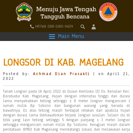
HP/WA 088-1380-9409
Main Menu
LONGSOR DI KAB. MAGELANG
Posted by:
Achmad Dian Prasakti
| on April 21,
2022
Tanah Longsor pada 18 April 2022 di Dusun Kemloko III Ds. Kenalan Kec.
Borobudur Kab. Magelang. Hujan dengan intensitas tinggi dan durasi
lama menyebabkan tebing setinggi ± 8 meter longsor mengancam 1
rumah milik Bp Sobirin dan bangunan warung yang berada di
bawahnya. Di atas tebing masih terdapat retakan dan apabila hujan
dengan durasi lama dikhawatirkan terjadi longsor susulan. Selain itu di
titik yang lain tebing setinggi 5 dengan panjang ± 3 meter longsor
sehingga mengancam rumah milik Bp Sodiono. Kerugian masih dalam
pendataan. BPBD Kab Magelang mendatangi lokasi dan melakukan kerja