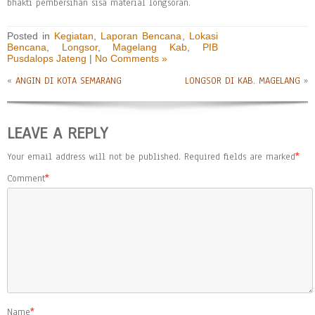
bhakti pembersihan sisa material longsoran.
Posted in
Kegiatan
,
Laporan Bencana
,
Lokasi
Bencana
,
Longsor
,
Magelang Kab
,
PIB
Pusdalops Jateng
|
No Comments »
«
ANGIN DI KOTA SEMARANG
LONGSOR DI KAB. MAGELANG
»
LEAVE A REPLY
Your email address will not be published.
Required fields are marked
*
Comment
*
Name
*