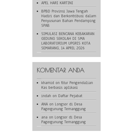
APEL HARI KARTINI
BPBD Provinsi Jawa Tengah
Hadiri dan Berkontribusi dalam
Penyusunan Bahan Pendamping
SPAB
SIMULASI BENCANA KEBAKARAN
GEDUNG SEKOLAH DI SMA
LABORATORIUM UPGRIS KOTA
SEMARANG, 14 APRIL 2026
KOMENTAR ANDA
khamid
on
fitur Pengendalian
Kas berbasis aplikasi
indah
on
Daftar Pejabat
ANA
on
Longsor di Desa
Pagergunung Temanggung
ana
on
Longsor di Desa
Pagergunung Temanggung