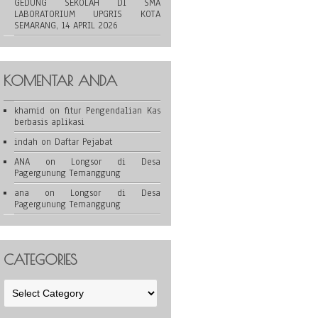
GEDUNG SEKOLAH DI SMA
LABORATORIUM UPGRIS KOTA
SEMARANG, 14 APRIL 2026
KOMENTAR ANDA
khamid
on
fitur Pengendalian Kas
berbasis aplikasi
indah
on
Daftar Pejabat
ANA
on
Longsor di Desa
Pagergunung Temanggung
ana
on
Longsor di Desa
Pagergunung Temanggung
CATEGORIES
Categories