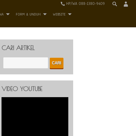
HP/WA 088-1380-9409
NA
FORM & UNDUH
WEBSITE
CARI ARTIKEL
VIDEO YOUTUBE