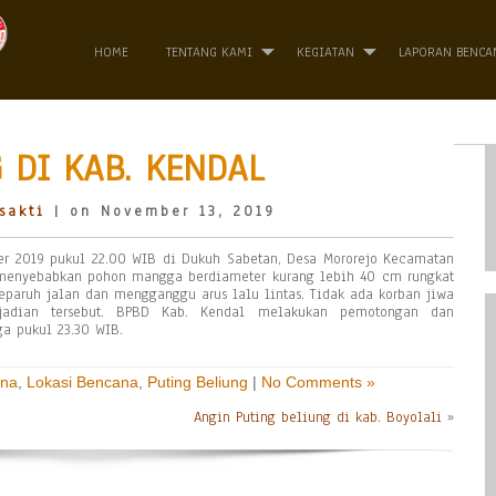
HOME
TENTANG KAMI
KEGIATAN
LAPORAN BENCA
DI KAB. KENDAL
sakti
| on November 13, 2019
r 2019 pukul 22.00 WIB di Dukuh Sabetan, Desa Mororejo Kecamatan
menyebabkan pohon mangga berdiameter kurang lebih 40 cm rungkat
paruh jalan dan mengganggu arus lalu lintas. Tidak ada korban jiwa
jadian tersebut. BPBD Kab. Kendal melakukan pemotongan dan
a pukul 23.30 WIB.
ana
,
Lokasi Bencana
,
Puting Beliung
|
No Comments »
Angin Puting beliung di kab. Boyolali
»